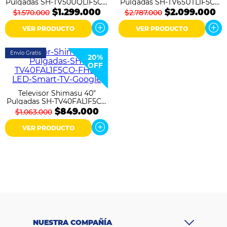
Colchones
Pulgadas SH-TV50UQL1F5CO
Pulgadas SH-TV65UTL1F5CO
4K UHD QLED Smart TV
4K UHD LED Smart TV
$1.299.000
$2.099.000
$1.570.000
$2.787.000
Google
Google
Cocina
VER PRODUCTO
VER PRODUCTO
Tecnología
Envío Gratis
20%
OFF
ElectroHogar
Televisor Shimasu 40"
Sonido
Pulgadas SH-TV40FAL1F5CO
FHD LED Smart TV Google
$849.000
$1.063.000
Combos
VER PRODUCTO
Herramientas
Cuidado
Personal
Accesorios
NUESTRA COMPAÑÍA