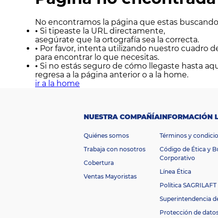
Sonido
Combos
No encontramos la página que estas buscando.
Herramientas
•
Si tipeaste la URL directamente,
Cuidado
asegúrate que la ortografía sea la correcta.
Personal
•
Por favor, intenta utilizando nuestro cuadro 
para encontrar lo que necesitas.
Accesorios
•
Si no estás seguro de cómo llegaste hasta aqu
regresa a la página anterior o a la home.
ir a la home
NUESTRA COMPAÑÍA
INFORMACIÓN 
Quiénes somos
Términos y condici
Trabaja con nosotros
Código de Ética y 
Corporativo
Cobertura
Línea Ética
Ventas Mayoristas
Política SAGRILAFT
Superintendencia d
Protección de dato