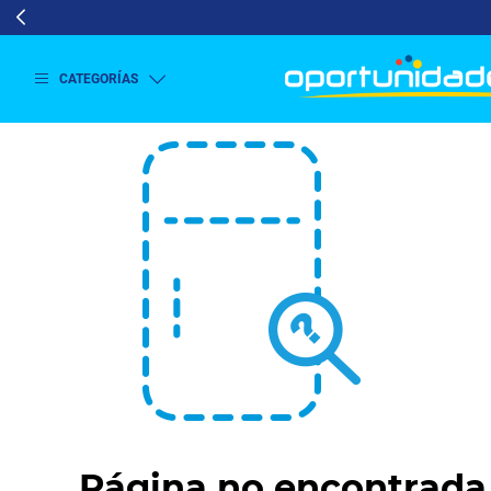
CATEGORÍAS
Ver
más
Lavado
y
Secado
Refrigeración
Refrigeración
Comercial
Televisión
Aire y
Climatización
Colchones
Cocina
Tecnología
ElectroHogar
Página no encontrada