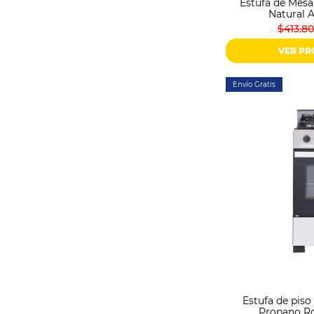
Estufa de Mesa
Natural 
$413.8
VER P
Envío Gratis
Estufa de pis
Propano Ro