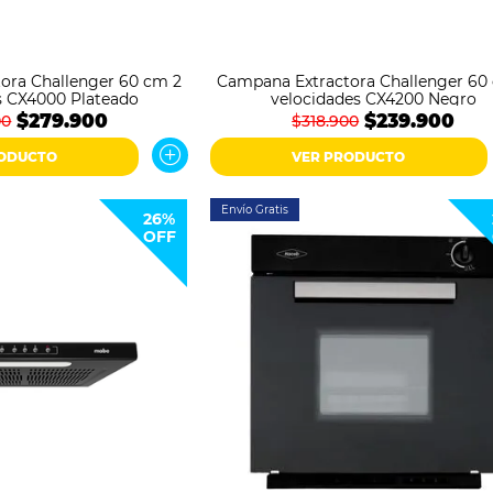
ora Challenger 60 cm 2
Campana Extractora Challenger 60
s CX4000 Plateado
velocidades CX4200 Negro
$279.900
$239.900
00
$318.900
RODUCTO
VER PRODUCTO
Envío Gratis
26%
OFF