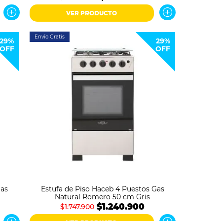
VER PRODUCTO
Envío Gratis
29%
29%
OFF
OFF
Gas
Estufa de Piso Haceb 4 Puestos Gas
Natural Romero 50 cm Gris
$1.240.900
$1.747.900