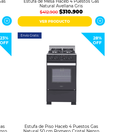
Gas
Estufa de Mesa Haceb 4 Puestos Gas
Natural Avellana Gris
$310.900
$412.900
VER PRODUCTO
Envío Gratis
23%
28%
OFF
OFF
Gas
Estufa de Piso Haceb 4 Puestos Gas
egro
Natural 50 cm Romero Cristal Negro