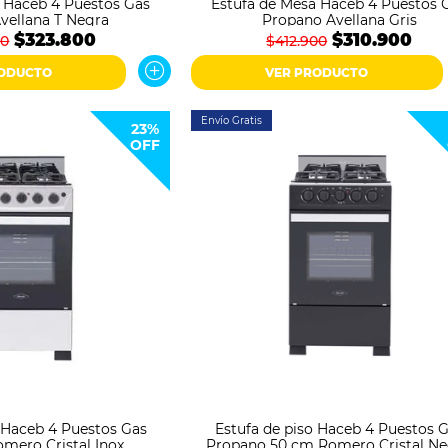
 Haceb 4 Puestos Gas
Estufa de Mesa Haceb 4 Puestos 
Avellana T Negra
Propano Avellana Gris
$323.800
$310.900
00
$412.900
RODUCTO
VER PRODUCTO
Envío Gratis
23%
OFF
o Haceb 4 Puestos Gas
Estufa de piso Haceb 4 Puestos 
mero Cristal Inox
Propano 50 cm Romero Cristal N