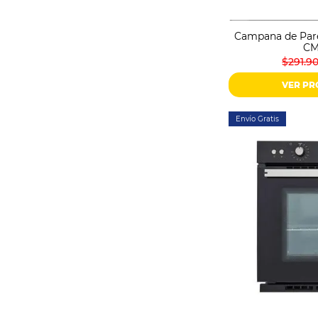
Campana de Par
CM
$291.9
VER P
Envío Gratis