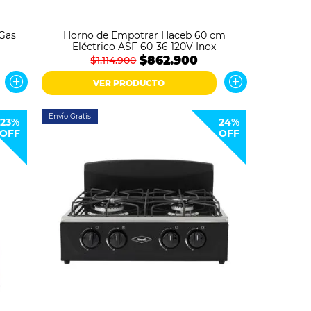
Gas
Horno de Empotrar Haceb 60 cm
Eléctrico ASF 60-36 120V Inox
$862.900
$1.114.900
VER PRODUCTO
Envío Gratis
23%
24%
OFF
OFF