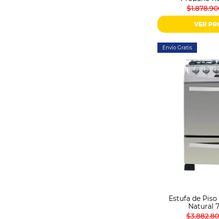
$1.878.90
VER P
Envío Gratis
Estufa de Pis
Natural 
$3.882.8