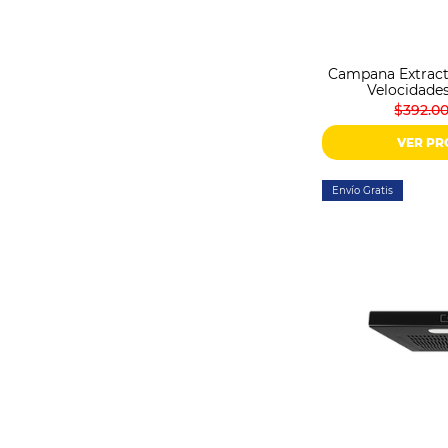
Sonido
Combos
Herramientas
Campana Extract
Cuidado
Velocidade
Personal
$392.0
Accesorios
VER P
Envío Gratis