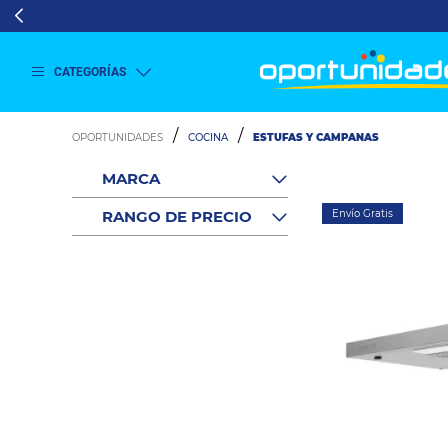
CATEGORÍAS
Ver
más
COCINA
ESTUFAS Y CAMPANAS
Lavado
y
MARCA
Secado
Refrigeración
RANGO DE PRECIO
Envío Gratis
Refrigeración
Comercial
Televisión
Aire y
Climatización
Colchones
Cocina
Tecnología
ElectroHogar