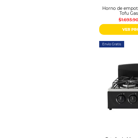
Horno de empot
Tofu Ga
$1.693.9
VER P
Envío Gratis