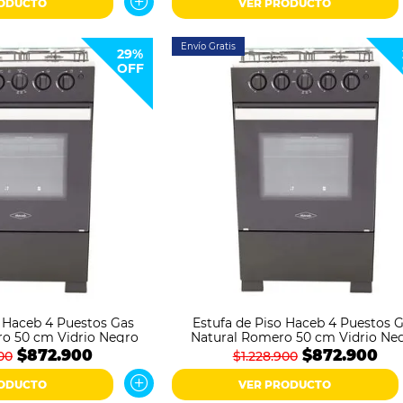
RODUCTO
VER PRODUCTO
Envío Gratis
29%
OFF
o Haceb 4 Puestos Gas
Estufa de Piso Haceb 4 Puestos 
o 50 cm Vidrio Negro
Natural Romero 50 cm Vidrio Ne
$872.900
$872.900
00
$1.228.900
RODUCTO
VER PRODUCTO