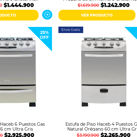
$1.444.900
$1.242.900
0
$1.619.900
RODUCTO
VER PRODUCTO
Envío Gratis
25%
OFF
o Haceb 6 Puestos Gas
Estufa de Piso Haceb 4 Puestos 
76 cm Ultra Gris
Natural Orégano 60 cm Ultra Gr
$2.925.900
$2.265.900
00
$3.190.900