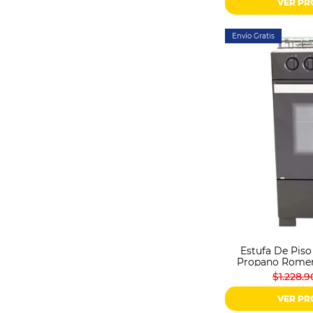
VER P
Envío Gratis
Estufa De Pis
Propano Romer
$1.228.9
VER P