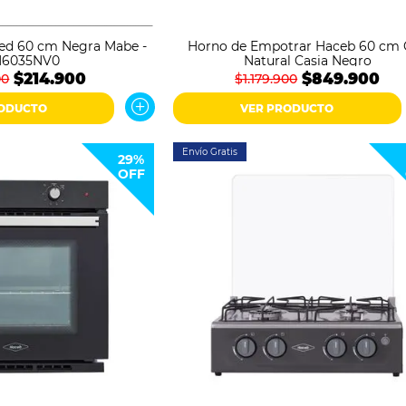
ed 60 cm Negra Mabe -
Horno de Empotrar Haceb 60 cm 
6035NV0
Natural Casia Negro
$214.900
$849.900
00
$1.179.900
RODUCTO
VER PRODUCTO
Envío Gratis
29%
OFF