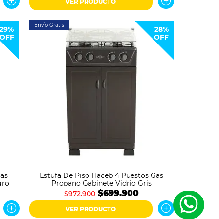
VER PRODUCTO
Envío Gratis
29%
28%
OFF
OFF
Gas
Estufa De Piso Haceb 4 Puestos Gas
gro
Propano Gabinete Vidrio Gris
$699.900
$972.900
VER PRODUCTO