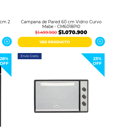
 cm 2
Campana de Pared 60 cm Vidrio Curvo
Mabe - CM6018PI0
$1.070.900
$1.499.900
VER PRODUCTO
Envío Gratis
28%
23%
OFF
OFF