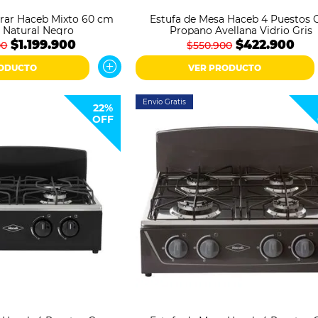
rar Haceb Mixto 60 cm
Estufa de Mesa Haceb 4 Puestos 
s Natural Negro
Propano Avellana Vidrio Gris
$1.199.900
$422.900
00
$550.900
RODUCTO
VER PRODUCTO
Envío Gratis
22%
OFF