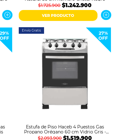
$1.242.900
$1.725.900
VER PRODUCTO
Envío Gratis
29%
27%
OFF
OFF
Gas
Estufa de Piso Haceb 4 Puestos Gas
is
Propano Orégano 60 cm Vidrio Gris -
Negro
$1.519.900
$2.093.900