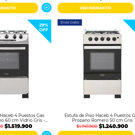
RODUCTO
VER PRODUCTO
Envío Gratis
29%
OFF
o Haceb 4 Puestos Gas
Estufa de Piso Haceb 4 Puestos 
o 60 cm Vidrio Gris -
Propano Romero 50 cm Gris
Negro
$1.519.900
$1.240.900
00
$1.747.900