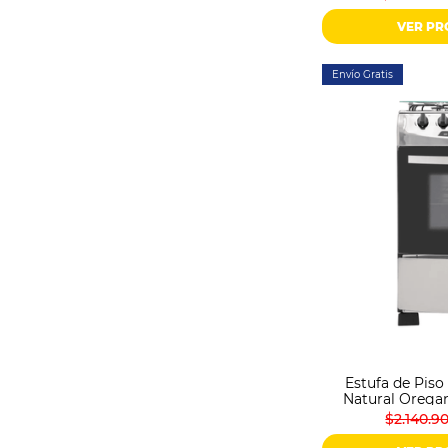
VER P
Envío Gratis
Estufa de Pis
Natural Oregan
$2.140.9