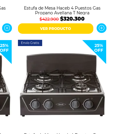
Gas
Estufa de Mesa Haceb 4 Puestos Gas
Propano Avellana T Negra
$320.300
$422.900
VER PRODUCTO
Envío Gratis
25%
25%
OFF
OFF