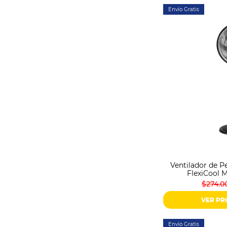
Envío Gratis
Ventilador de Pe
FlexiCool
$274.0
VER P
Envío Gratis