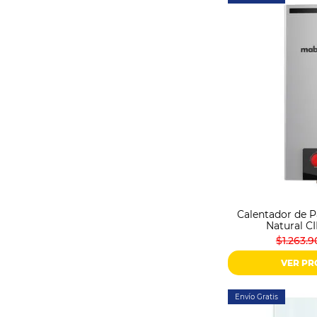
Calentador de P
Natural C
$1.263.9
VER P
Envío Gratis