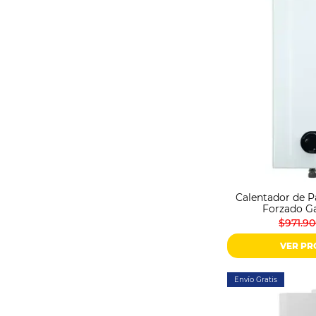
Calentador de P
Forzado Ga
$971.9
VER P
Envío Gratis