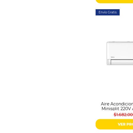
Envío Gratis
Aire Acondicio
Minisplit 220V
MSGPB-12C
$1.682.0
VER P