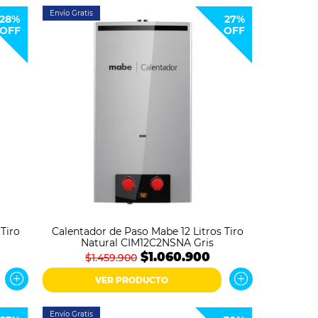
Envío Gratis
28%
27%
OFF
OFF
Tiro
Calentador de Paso Mabe 12 Litros Tiro
Natural CIM12C2NSNA Gris
$1.060.900
$1.459.900
VER PRODUCTO
Envío Gratis