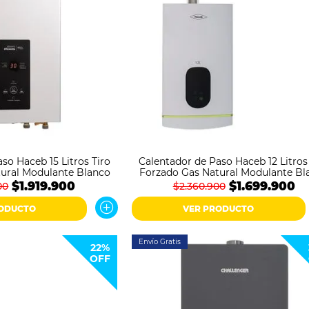
so Haceb 15 Litros Tiro
Calentador de Paso Haceb 12 Litros
ural Modulante Blanco
Forzado Gas Natural Modulante Bl
$1.919.900
$1.699.900
00
$2.360.900
RODUCTO
VER PRODUCTO
Envío Gratis
22%
OFF