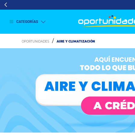
CATEGORÍAS
Ver
más
AIRE Y CLIMATIZACIÓN
Lavado
y
Secado
Refrigeración
Refrigeración
Comercial
Televisión
Aire y
Climatización
Colchones
Cocina
Tecnología
ElectroHogar