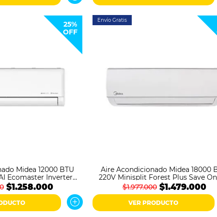
Envío Gratis
25%
OFF
nado Midea 12000 BTU
Aire Acondicionado Midea 18000 
 AI Ecomaster Inverter
220V Minisplit Forest Plus Save On
RDN8-NQ0 Blanco
MSAFC-18CRN1-NC0 Blanco
$1.258.000
$1.479.000
00
$1.977.000
RODUCTO
VER PRODUCTO