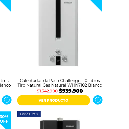
itros
Calentador de Paso Challenger 10 Litros
Blanco
Tiro Natural Gas Natural WHN7102 Blanco
$939.900
$1.342.900
VER PRODUCTO
Envío Gratis
30%
OFF