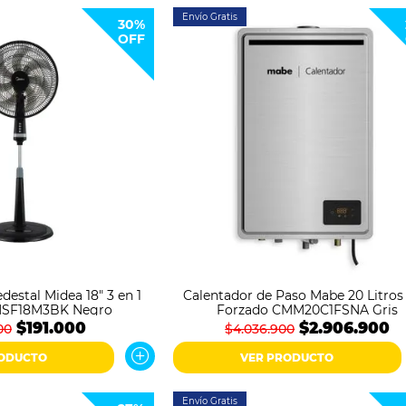
Envío Gratis
30%
OFF
destal Midea 18" 3 en 1
Calentador de Paso Mabe 20 Litros 
 MSF18M3BK Negro
Forzado CMM20C1FSNA Gris
$191.000
$2.906.900
00
$4.036.900
RODUCTO
VER PRODUCTO
Envío Gratis