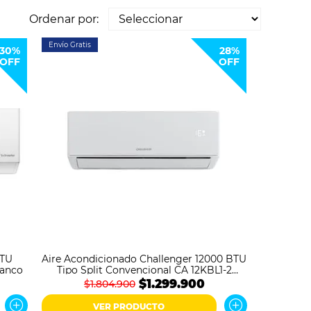
Ordenar por:
Envío Gratis
30%
28%
OFF
OFF
BTU
Aire Acondicionado Challenger 12000 BTU
anco
Tipo Split Convencional CA 12KBL1-2
Blanco
$1.299.900
$1.804.900
VER PRODUCTO