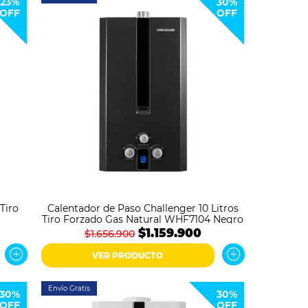
23%
30%
OFF
OFF
Tiro
Calentador de Paso Challenger 10 Litros
Tiro Forzado Gas Natural WHF7104 Negro
$1.159.900
$1.656.900
VER PRODUCTO
Envío Gratis
30%
30%
OFF
OFF