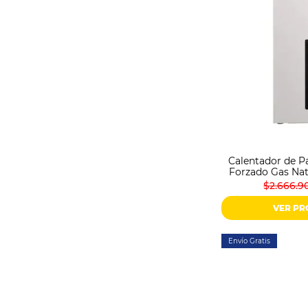
Calentador de Pa
Forzado Gas Nat
$2.666.9
VER P
Envío Gratis