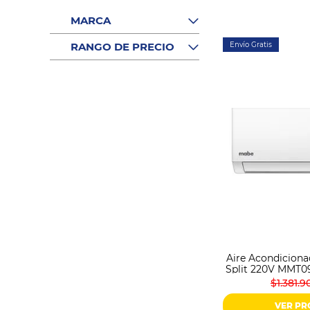
Sonido
Combos
MARCA
Herramientas
RANGO DE PRECIO
Envío Gratis
Cuidado
Personal
Accesorios
Aire Acondicion
Split 220V MMT
$1.381.9
VER P