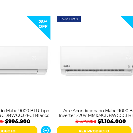
Envío Gratis
28%
OFF
ado Mabe 9000 BTU Tipo
Aire Acondicionado Mabe 9000 
09CDBWCC32EC1 Blanco
Inverter 220V MMI09CDBWCCC1 Bl
$994.900
$1.104.000
00
$1.577.000
RODUCTO
VER PRODUCTO