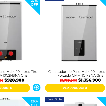
27%
OFF
aso Mabe 10 Litros Tiro
Calentador de Paso Mabe 10 Litros 
IM10C2NSNA Gris
Forzado CMM11C1FSNA Gris
$928.900
$1.356.900
00
$1.769.900
RODUCTO
VER PRODUCTO
Envío Gratis
29%
OFF