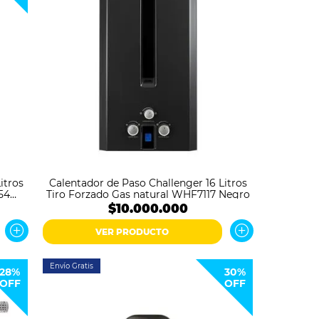
itros
Calentador de Paso Challenger 16 Litros
54
Tiro Forzado Gas natural WHF7117 Negro
$10.000.000
VER PRODUCTO
Envío Gratis
28%
30%
OFF
OFF