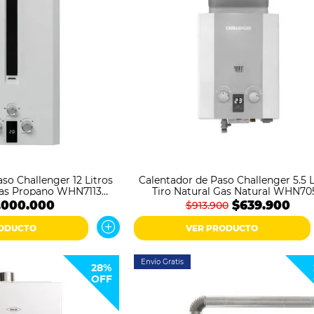
so Challenger 12 Litros
Calentador de Paso Challenger 5.5 L
Gas Propano WHN7113
Tiro Natural Gas Natural WHN70
Blanco
Blanco Gris
.000.000
$639.900
$913.900
RODUCTO
VER PRODUCTO
Envío Gratis
28%
OFF