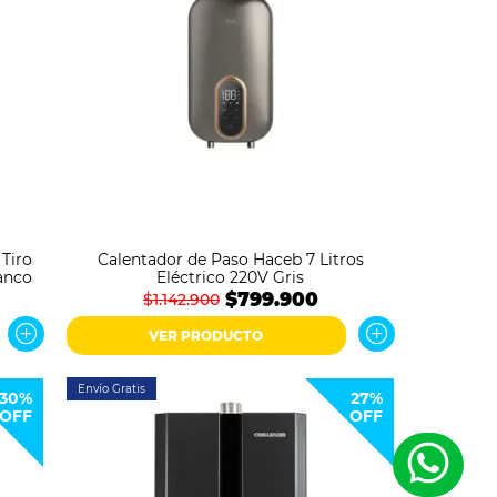
 Tiro
Calentador de Paso Haceb 7 Litros
anco
Eléctrico 220V Gris
$799.900
$1.142.900
VER PRODUCTO
Envío Gratis
30%
27%
OFF
OFF