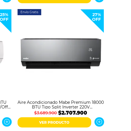
Envío Gratis
25%
27%
OFF
OFF
BTU
Aire Acondicionado Mabe Premium 18000
/Off
BTU Tipo Split Inverter 220V
MMI18CDMCCC10 Negro Espejo
$2.707.900
$3.689.900
VER PRODUCTO