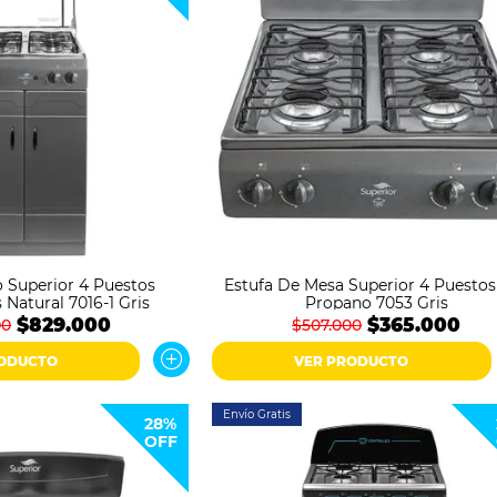
o Superior 4 Puestos
Estufa De Mesa Superior 4 Puestos
 Natural 7016-1 Gris
Propano 7053 Gris
$829.000
$365.000
00
$507.000
RODUCTO
VER PRODUCTO
Envío Gratis
28%
OFF