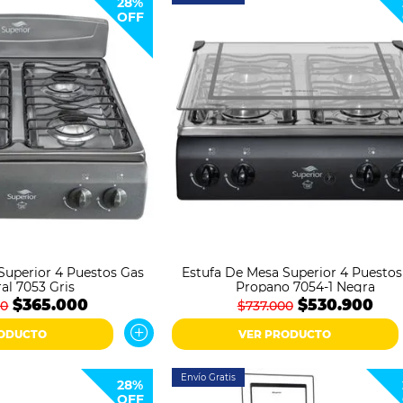
28%
OFF
Superior 4 Puestos Gas
Estufa De Mesa Superior 4 Puestos
al 7053 Gris
Propano 7054-1 Negra
$365.000
$530.900
00
$737.000
RODUCTO
VER PRODUCTO
Envío Gratis
28%
OFF