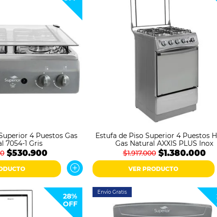
Superior 4 Puestos Gas
Estufa de Piso Superior 4 Puestos 
l 7054-1 Gris
Gas Natural AXXIS PLUS Inox
$530.900
$1.380.000
00
$1.917.000
RODUCTO
VER PRODUCTO
Envío Gratis
28%
OFF