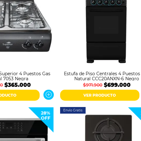
Superior 4 Puestos Gas
Estufa de Piso Centrales 4 Puestos
l 7053 Negra
Natural CCC20ANXN-6 Negro
$365.000
$699.000
00
$971.900
RODUCTO
VER PRODUCTO
Envío Gratis
28%
OFF