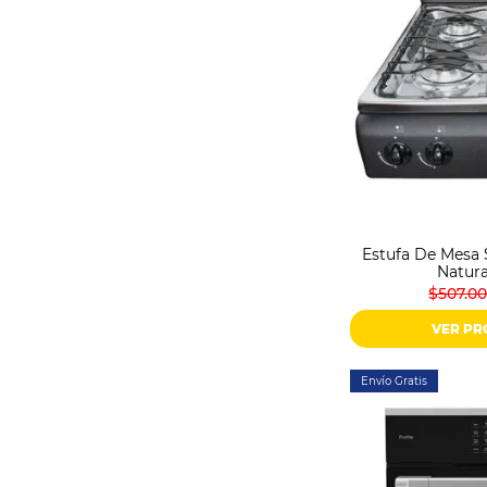
Estufa De Mesa 
Natura
$507.0
VER P
Envío Gratis