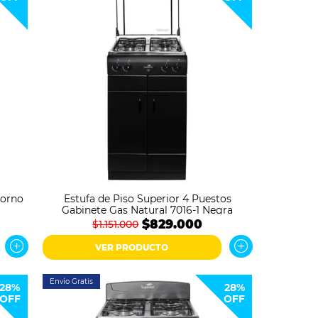
Horno
Estufa de Piso Superior 4 Puestos
Gabinete Gas Natural 7016-1 Negra
$829.000
$1.151.000
VER PRODUCTO
Envío Gratis
28%
28%
OFF
OFF