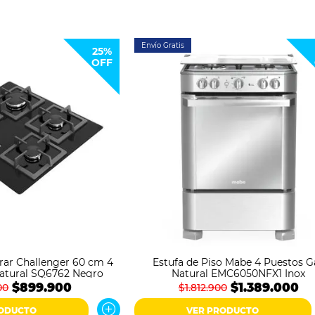
Envío Gratis
25%
OFF
rar Challenger 60 cm 4
Estufa de Piso Mabe 4 Puestos G
atural SQ6762 Negro
Natural EMC6050NFX1 Inox
$899.900
$1.389.000
00
$1.812.900
RODUCTO
VER PRODUCTO