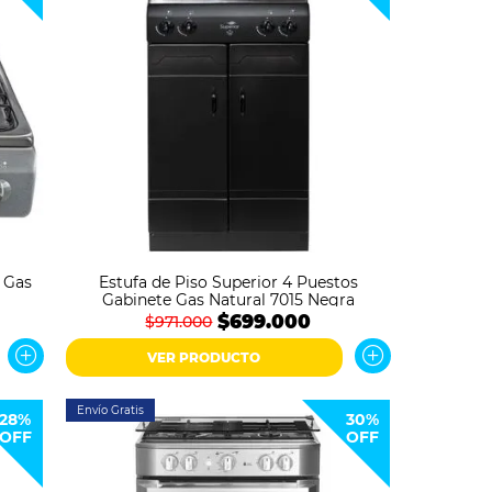
 Gas
Estufa de Piso Superior 4 Puestos
Gabinete Gas Natural 7015 Negra
$699.000
$971.000
VER PRODUCTO
Envío Gratis
28%
30%
OFF
OFF