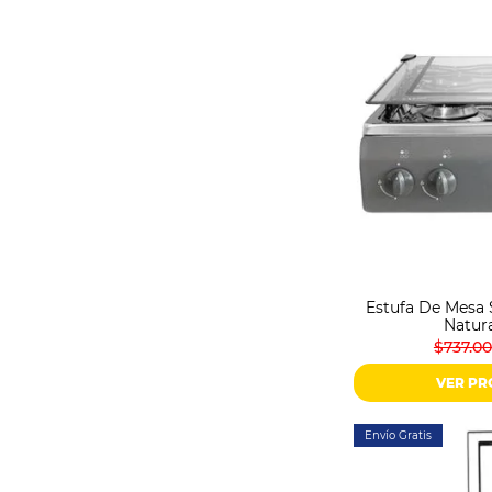
Estufa De Mesa 
Natura
$737.0
VER P
Envío Gratis