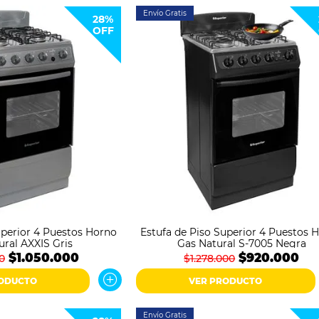
Envío Gratis
28%
OFF
uperior 4 Puestos Horno
Estufa de Piso Superior 4 Puestos 
ural AXXIS Gris
Gas Natural S-7005 Negra
$1.050.000
$920.000
0
$1.278.000
RODUCTO
VER PRODUCTO
Envío Gratis