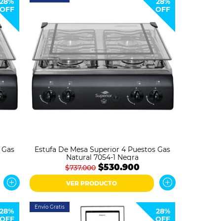
28%
28%
OFF
OFF
 Gas
Estufa De Mesa Superior 4 Puestos Gas
Natural 7054-1 Negra
$530.900
$737.000
VER PRODUCTO
Envío Gratis
28%
28%
OFF
OFF