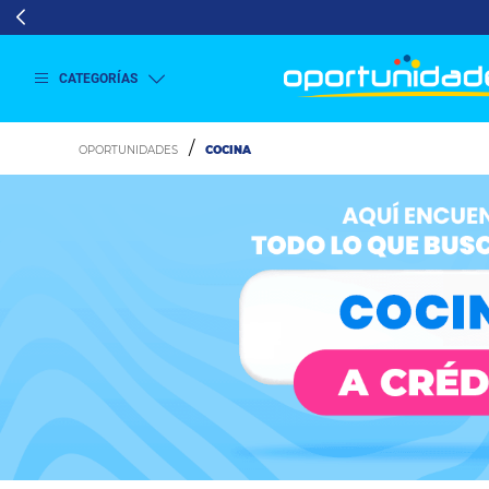
CATEGORÍAS
Ver
más
COCINA
Lavado
y
Secado
Refrigeración
Refrigeración
Comercial
Televisión
Aire y
Climatización
Colchones
Cocina
Tecnología
ElectroHogar