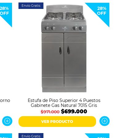
Envío Gratis
28%
28%
OFF
OFF
Horno
Estufa de Piso Superior 4 Puestos
Gabinete Gas Natural 7015 Gris
$699.000
$971.000
VER PRODUCTO
Envío Gratis