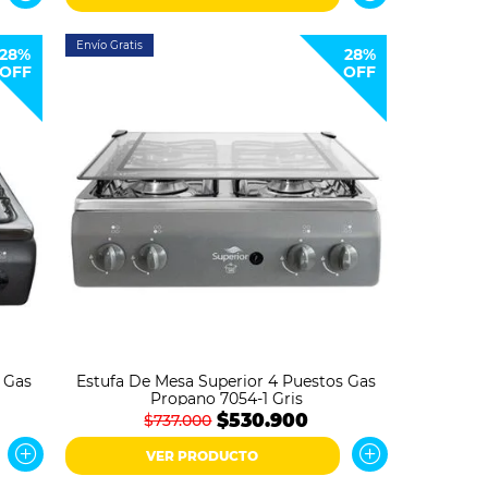
Envío Gratis
28%
28%
OFF
OFF
 Gas
Estufa De Mesa Superior 4 Puestos Gas
Propano 7054-1 Gris
$530.900
$737.000
VER PRODUCTO