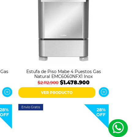
 Gas
Estufa de Piso Mabe 4 Puestos Gas
Natural EMC6060NFX1 Inox
$1.478.900
$2.112.900
VER PRODUCTO
Envío Gratis
28%
28%
OFF
OFF