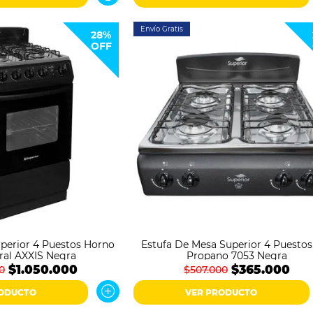
Envío Gratis
28%
OFF
uperior 4 Puestos Horno
Estufa De Mesa Superior 4 Puestos
ral AXXIS Negra
Propano 7053 Negra
$1.050.000
$365.000
0
$507.000
RODUCTO
VER PRODUCTO