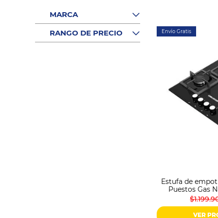
Sonido
Combos
MARCA
Herramientas
RANGO DE PRECIO
Envío Gratis
Cuidado
Personal
Accesorios
Estufa de empot
Puestos Gas N
$1.199.9
VER P