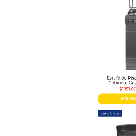
Estufa de Pis
Gabinete Gas
$1.151.0
VER P
Envío Gratis