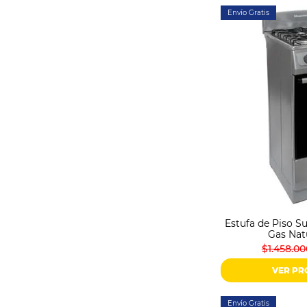
Envío Gratis
Estufa de Piso S
Gas Nat
$1.458.00
VER P
Envío Gratis