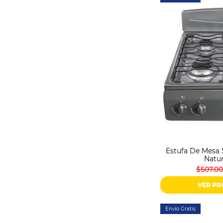
Estufa De Mesa 
Natur
$507.0
VER P
Envío Gratis