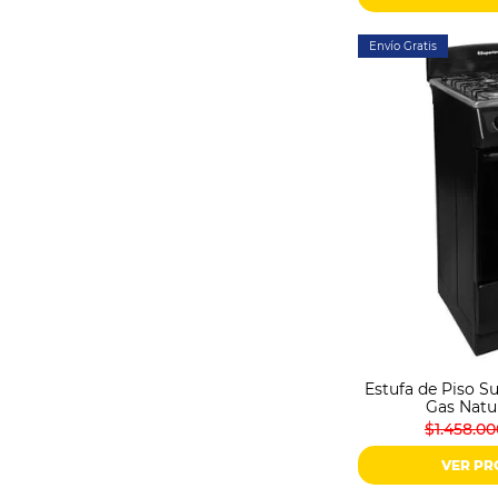
Envío Gratis
Estufa de Piso S
Gas Natu
$1.458.00
VER P