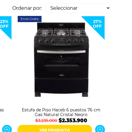
Ordenar por:
Envío Gratis
23%
27%
OFF
OFF
as
Estufa de Piso Haceb 6 puestos 76 cm
Gas Natural Cristal Negro
$2.353.900
$3.235.000
VER PRODUCTO