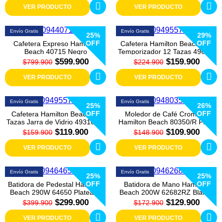
VER PRODUCTO
VER PRODUCTO
Envío Gratis
Envío Gratis
25%
29%
OFF
OFF
Cafetera Expreso Hamilton
Cafetera Hamilton Beach con
Beach 40715 Negro
Temporizador 12 Tazas 49630-
MX Negra
$599.900
$159.900
$799.900
$224.900
VER PRODUCTO
VER PRODUCTO
Envío Gratis
Envío Gratis
25%
26%
OFF
OFF
Cafetera Hamilton Beach 12
Moledor de Café Cromado
Tazas Jarra de Vidrio 49316RG
Hamilton Beach 80350/R Plata
Negra
$119.900
$109.900
$159.900
$148.900
VER PRODUCTO
VER PRODUCTO
Envío Gratis
Envío Gratis
25%
25%
OFF
OFF
Batidora de Pedestal Hamilton
Batidora de Mano Hamilton
Beach 290W 64650 Plateado
Beach 200W 62682RZ Blanca
$299.900
$129.900
$399.900
$172.900
VER PRODUCTO
VER PRODUCTO