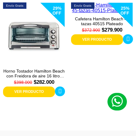
Envío Gratis
Envío Gratis
29%
25%
OFF
OFF
Cafetera Hamilton Beach 45
tazas 40515 Plateado
$279.900
$372.900
VER PRODUCTO
Horno Tostador Hamilton Beach
con Freidora de aire 16 litros
31323 Plateado
$282.000
$398.000
VER PRODUCTO