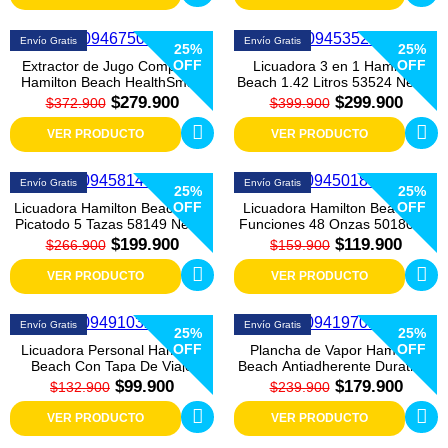
Envío Gratis
Envío Gratis
25%
25%
OFF
OFF
Extractor de Jugo Compacto
Licuadora 3 en 1 Hamilton
Hamilton Beach HealthSmart
Beach 1.42 Litros 53524 Negro
67500 Negro
$279.900
$299.900
$372.900
$399.900
VER PRODUCTO
VER PRODUCTO
Envío Gratis
Envío Gratis
25%
25%
OFF
OFF
Licuadora Hamilton Beach Con
Licuadora Hamilton Beach 12
Picatodo 5 Tazas 58149 Negro
Funciones 48 Onzas 50180FG
Negra
$199.900
$119.900
$266.900
$159.900
VER PRODUCTO
VER PRODUCTO
Envío Gratis
Envío Gratis
25%
25%
OFF
OFF
Licuadora Personal Hamilton
Plancha de Vapor Hamilton
Beach Con Tapa De Viaje
Beach Antiadherente Durathon
51101B Negra
19701 Azul
$99.900
$179.900
$132.900
$239.900
VER PRODUCTO
VER PRODUCTO