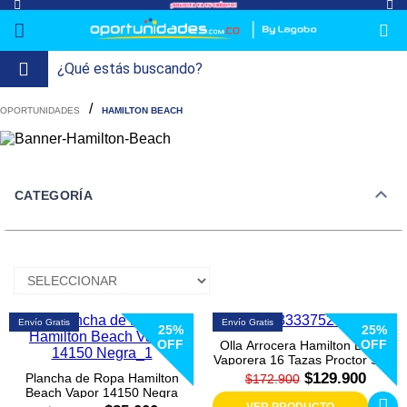
lavado-
Refrigeración
refrigeracion-
Televisión
Aire y
Colchones
Cocina
Tecnología
ElectroHogar
Sonido
Combos/a>
Herramientas/a>
Cuidado
Accesorios/a>
HAMILTON BEACH
y-
comercial
Climatización
Personal/a>
Mi
Lavado
secado
Tiendas
Ver
y
cuenta
más
Secado
CATEGORÍA
Refrigeración
Refrigeración
Comercial
Televisión
Envío Gratis
Envío Gratis
25%
25%
OFF
OFF
Olla Arrocera Hamilton Beach
Aire y
Vaporera 16 Tazas Proctor Silex
Climatización
37527 Negra
$129.900
Plancha de Ropa Hamilton
$172.900
Beach Vapor 14150 Negra