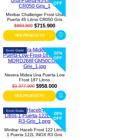
OFF
Minibar Challenger Frost Una
Puerta 45 Litros CR050 Gris
$715.900
$993.900
VER PRODUCTO
Envío Gratis
30%
OFF
Nevera Midea Una Puerta Low
Frost 187 Litros
MDRD268FGM50COW Gris
$958.000
$1.377.000
VER PRODUCTO
Envío Gratis
28%
OFF
Minibar Haceb Frost 122 Litros
1 Puerta 122L INOX R3 Gris