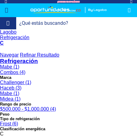
Lagobo
lavado-
Refrigeración
refrigeracion-
Televisión
Aire y
Colchones
Cocina
Tecnología
ElectroHogar
Sonido
Combos/a>
Herramientas/a>
Cuidado
Accesorios/a>
Refrigeración
y-
comercial
Climatización
Personal/a>
C
Mi
Lavado
secado
Tiendas
Ver
y
uenta
Navegar
Refinar Resultado
más
Secado
Refrigeración
Mabe (1)
Refrigeración
Combos (4)
Marca
Challenger (1)
Refrigeración
Haceb (3)
Comercial
Mabe (1)
Midea (1)
Televisión
Rango de precio
$500.000 - $1.000.000 (4)
Peso
Aire y
Tipo de refrigeración
Climatización
Frost (6)
Clasificación energética
C