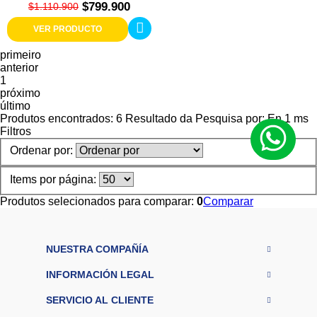
$799.900
$1.110.900
VER PRODUCTO
primeiro
anterior
1
próximo
último
Produtos encontrados:
6
Resultado da Pesquisa por:
En
1 ms
Filtros
Ordenar por:
Items por página:
Produtos selecionados para comparar:
0
Comparar
NUESTRA COMPAÑÍA
INFORMACIÓN LEGAL
SERVICIO AL CLIENTE