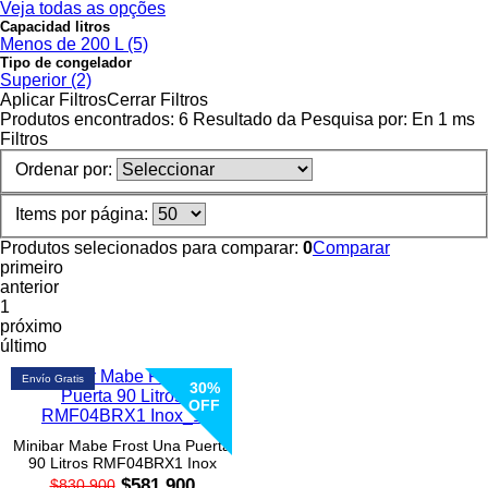
Colchones
Veja todas as opções
Capacidad litros
Menos de 200 L (5)
Cocina
Tipo de congelador
Superior (2)
Aplicar Filtros
Cerrar Filtros
Tecnología
Produtos encontrados:
6
Resultado da Pesquisa por:
En
1 ms
Filtros
ElectroHogar
Ordenar por:
Sonido
Items por página:
Produtos selecionados para comparar:
0
Comparar
Combos
primeiro
anterior
1
Herramientas
próximo
último
Cuidado
Envío Gratis
Personal
30%
OFF
Accesorios
Minibar Mabe Frost Una Puerta
90 Litros RMF04BRX1 Inox
$581.900
$830.900