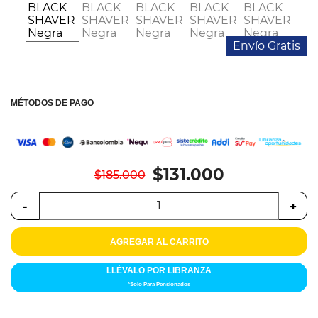
Colchones
Cocina
Envío Gratis
Tecnología
ElectroHogar
MÉTODOS DE PAGO
Sonido
Combos
$131.000
$185.000
Herramientas
-
+
Cuidado
AGREGAR AL CARRITO
Personal
LLÉVALO POR LIBRANZA
Accesorios
*Solo Para Pensionados