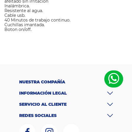
afeitado sin irritación
Inalámbrica.
Resistente al agua.
Cable usb.
40 Minutos de trabajo continuo.
Cuchillas imantada.
Boton on/off.
M
a
Turbox
rc
a
Ti
p
o
d
Afeitadora de
e
NUESTRA COMPAÑÍA
pr
o
INFORMACIÓN LEGAL
uso personal
d
u
SERVICIO AL CLIENTE
ct
o
REDES SOCIALES
D
i
m