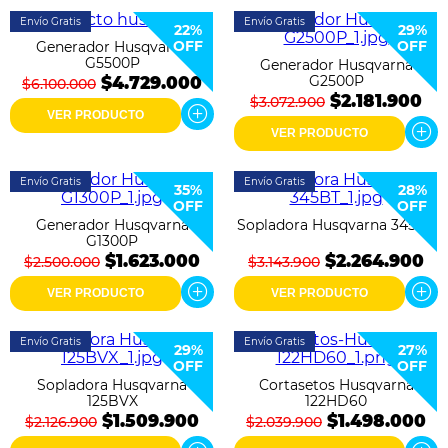
Envío Gratis
Envío Gratis
22%
29%
OFF
OFF
Generador Husqvarna
G5500P
Generador Husqvarna
G2500P
$4.729.000
$6.100.000
$2.181.900
$3.072.900
VER PRODUCTO
VER PRODUCTO
Envío Gratis
Envío Gratis
35%
28%
OFF
OFF
Generador Husqvarna
Sopladora Husqvarna 345BT
G1300P
$1.623.000
$2.264.900
$2.500.000
$3.143.900
VER PRODUCTO
VER PRODUCTO
Envío Gratis
Envío Gratis
29%
27%
OFF
OFF
Sopladora Husqvarna
Cortasetos Husqvarna
125BVX
122HD60
$1.509.900
$1.498.000
$2.126.900
$2.039.900