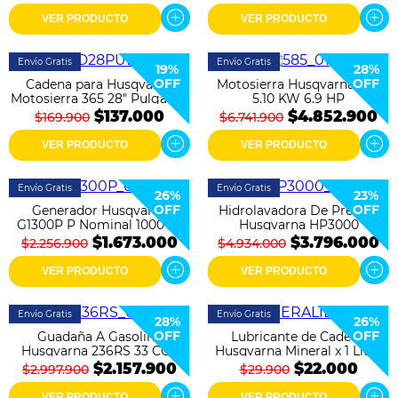
VER PRODUCTO
VER PRODUCTO
Envío Gratis
Envío Gratis
19%
28%
OFF
OFF
Cadena para Husqvarna
Motosierra Husqvarna 585
Motosierra 365 28" Pulgadas
5.10 KW 6.9 HP
3/8 1.5 mm
$137.000
$4.852.900
$169.900
$6.741.900
VER PRODUCTO
VER PRODUCTO
Envío Gratis
Envío Gratis
26%
23%
OFF
OFF
Generador Husqvarna
Hidrolavadora De Presión
G1300P P Nominal 1000 W
Husqvarna HP3000
$1.673.000
$3.796.000
$2.256.900
$4.934.000
VER PRODUCTO
VER PRODUCTO
Envío Gratis
Envío Gratis
28%
26%
OFF
OFF
Guadaña A Gasolina
Lubricante de Cadena
Husqvarna 236RS 33 CC -
Husqvarna Mineral x 1 Litro
1.58 HP
$2.157.900
$22.000
$2.997.900
$29.900
VER PRODUCTO
VER PRODUCTO