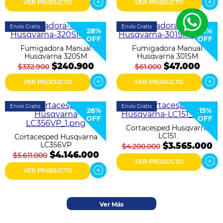
VER PRODUCTO
VER PRODUCTO
Envío Gratis
Envío Gratis
28%
23%
OFF
OFF
Fumigadora Manual
Fumigadora Manual
Husqvarna 320SM
Husqvarna 301SM
$240.900
$47.000
$332.900
$61.000
VER PRODUCTO
VER PRODUCTO
Envío Gratis
Envío Gratis
26%
15%
OFF
OFF
Cortacesped Husqvarna
LC151
Cortacesped Husqvarna
LC356VP
$3.565.000
$4.200.000
$4.146.000
$5.611.000
VER PRODUCTO
VER PRODUCTO