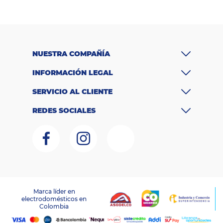
NUESTRA COMPAÑÍA
INFORMACIÓN LEGAL
SERVICIO AL CLIENTE
REDES SOCIALES
Marca líder en
electrodomésticos en
LAGOBO DISTRIBUCIONES S.A.S – NIT 800.135.342-6
Colombia
RNT:259151