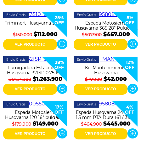
Envío Gratis
Envío Gratis
25%
8%
OFF
OFF
Trimmert Husqvarna 35M10
Espada Motosierra
Husqvarna 365 28" Pulgadas
1.5 mm 71 cm
$112.000
$467.000
$150.000
$507.900
VER PRODUCTO
VER PRODUCTO
Envío Gratis
Envío Gratis
28%
12%
OFF
OFF
Fumigadora Estacionaria
Kit Mantenimiento
Husqvarna 321SP 0.75 KW
Husqvarna
1.01 HP
$1.263.900
$42.000
$1.754.900
$47.900
VER PRODUCTO
VER PRODUCTO
Envío Gratis
Envío Gratis
17%
4%
OFF
OFF
Espada Motosierra
Espada Husqvarna 24'' 3/8''
Husqvarna 120 16" pulgadas
1.5 mm PTA Dura (61 / 365 /
3/8 1.3 mm
372 xp)
$149.000
$445.000
$179.900
$464.900
VER PRODUCTO
VER PRODUCTO