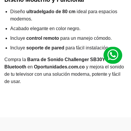
Diseño
ultradelgado de 80 cm
ideal para espacios
modernos.
Acabado elegante en color negro.
Incluye
control remoto
para un manejo cómodo.
Incluye
soporte de pared
para fácil instalación.
Compra la
Barra de Sonido Challenger SB30Y 30W
Bluetooth
en
Oportunidades.com.co
y mejora el sonido
de tu televisor con una solución moderna, potente y fácil
de usar.
P
o
t
e
30W
n
ci
a
M