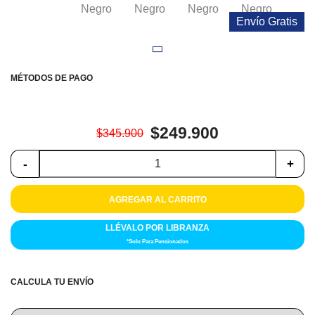
Colchones
Envío Gratis
Cocina
Tecnología
MÉTODOS DE PAGO
ElectroHogar
$249.900
$345.900
Sonido
-
+
Combos
AGREGAR AL CARRITO
Herramientas
LLÉVALO POR LIBRANZA
Cuidado
*Solo Para Pensionados
Personal
Accesorios
CALCULA TU ENVÍO