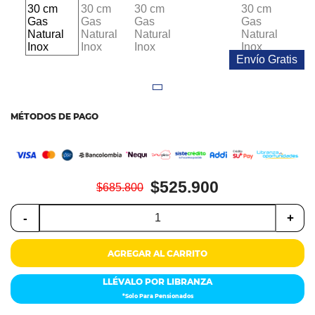
Colchones
Cocina
Envío Gratis
Tecnología
ElectroHogar
MÉTODOS DE PAGO
Sonido
Combos
$525.900
$685.800
Herramientas
-
+
Cuidado
Personal
AGREGAR AL CARRITO
LLÉVALO POR LIBRANZA
Accesorios
*Solo Para Pensionados