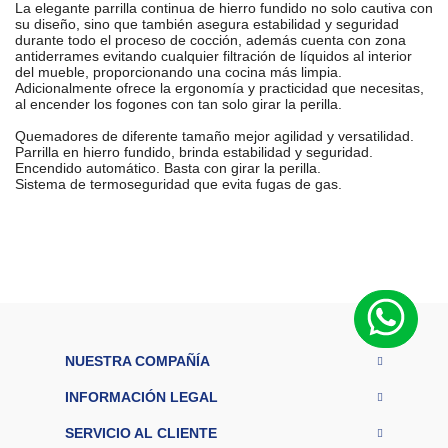
La elegante parrilla continua de hierro fundido no solo cautiva con
su diseño, sino que también asegura estabilidad y seguridad
durante todo el proceso de cocción, además cuenta con zona
antiderrames evitando cualquier filtración de líquidos al interior
del mueble, proporcionando una cocina más limpia.
Adicionalmente ofrece la ergonomía y practicidad que necesitas,
al encender los fogones con tan solo girar la perilla.
Quemadores de diferente tamaño mejor agilidad y versatilidad.
Parrilla en hierro fundido, brinda estabilidad y seguridad.
Encendido automático. Basta con girar la perilla.
Sistema de termoseguridad que evita fugas de gas.
M
a
r
Haceb
c
a
M
at
er
ia
NUESTRA COMPAÑÍA
Acero
l
c
INFORMACIÓN LEGAL
Inoxidable
u
bi
SERVICIO AL CLIENTE