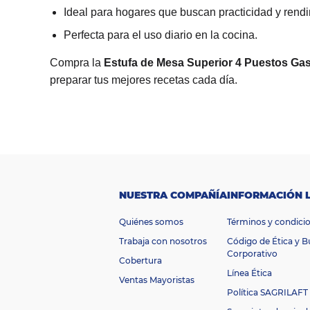
Ideal para hogares que buscan practicidad y rendi
Perfecta para el uso diario en la cocina.
Compra la
Estufa de Mesa Superior 4 Puestos Ga
preparar tus mejores recetas cada día.
M
a
Superior
rc
a
M
at
er
ia
Acero
NUESTRA COMPAÑÍA
INFORMACIÓN 
l
c
Quiénes somos
Términos y condici
Inoxidable
u
bi
Trabaja con nosotros
Código de Ética y 
er
Corporativo
Cobertura
ta
Línea Ética
R
Ventas Mayoristas
a
Política SAGRILAFT
n