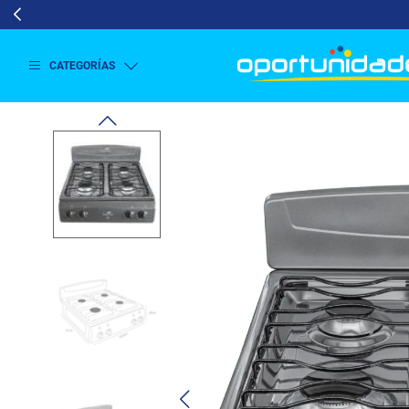
CATEGORÍAS
Ver
más
Lavado
y
Secado
Refrigeración
Refrigeración
Comercial
Televisión
Aire y
Climatización
Colchones
Cocina
Tecnología
ElectroHogar