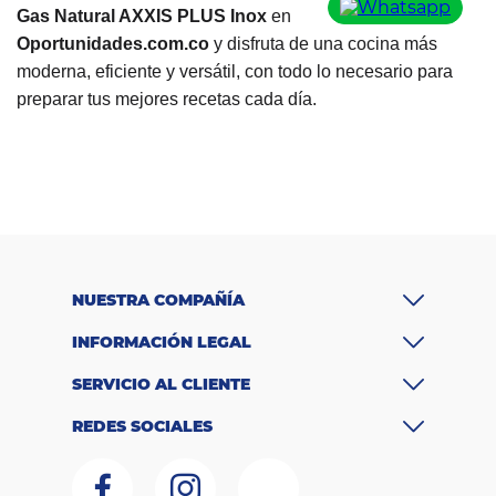
Gas Natural AXXIS PLUS Inox
en
Oportunidades.com.co
y disfruta de una cocina más
moderna, eficiente y versátil, con todo lo necesario para
preparar tus mejores recetas cada día.
R
a
n
g
o
$1.000.000 -
d
e
$2.000.000
p
r
NUESTRA COMPAÑÍA
e
ci
INFORMACIÓN LEGAL
o
M
SERVICIO AL CLIENTE
at
er
REDES SOCIALES
ia
Acero
l
c
Inoxidable