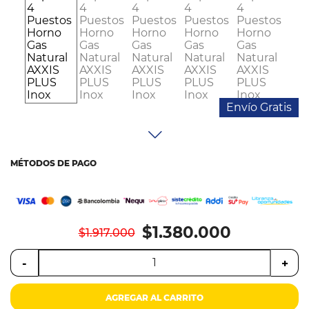
Colchones
Cocina
Tecnología
ElectroHogar
Envío Gratis
Sonido
MÉTODOS DE PAGO
Combos
Herramientas
$1.380.000
Cuidado
$1.917.000
Personal
-
+
Accesorios
AGREGAR AL CARRITO