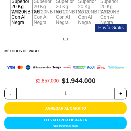
Colchones
Cocina
Envío Gratis
Tecnología
ElectroHogar
MÉTODOS DE PAGO
Sonido
Combos
$1.944.000
$2.857.000
Herramientas
-
+
Cuidado
Personal
AGREGAR AL CARRITO
Accesorios
LLÉVALO POR LIBRANZA
*Solo Para Pensionados