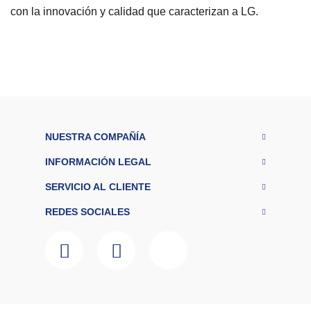
con la innovación y calidad que caracterizan a LG.
M
a
r
LG
c
a
P
a
n
el
NUESTRA COMPAÑÍA
d
e
Digital
INFORMACIÓN LEGAL
c
o
SERVICIO AL CLIENTE
nt
ro
REDES SOCIALES
l
R
a
n
g
o
$2.000.000 -
d