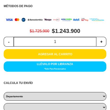
Colchones
MÉTODOS DE PAGO
Cocina
Tecnología
$1.243.900
$1.725.900
ElectroHogar
-
+
Sonido
AGREGAR AL CARRITO
Combos
LLÉVALO POR LIBRANZA
*Solo Para Pensionados
Herramientas
Cuidado
CALCULA TU ENVÍO
Personal
Accesorios