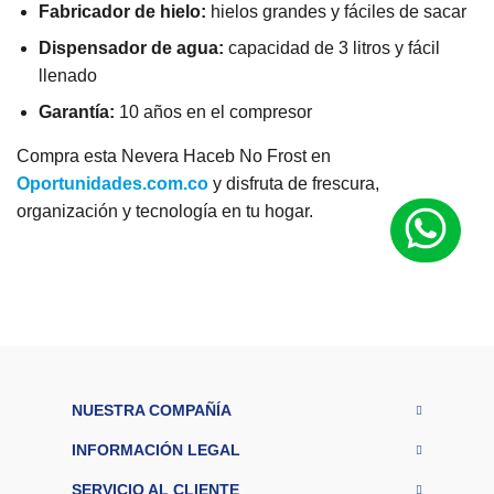
Fabricador de hielo:
hielos grandes y fáciles de sacar
Dispensador de agua:
capacidad de 3 litros y fácil
llenado
Garantía:
10 años en el compresor
Compra esta Nevera Haceb No Frost en
Oportunidades.com.co
y disfruta de frescura,
organización y tecnología en tu hogar.
M
a
r
Haceb
c
a
Ti
p
o
d
NUESTRA COMPAÑÍA
e
re
INFORMACIÓN LEGAL
fri
No Frost
g
SERVICIO AL CLIENTE