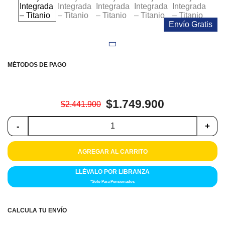
Colchones
Envío Gratis
Cocina
Tecnología
MÉTODOS DE PAGO
ElectroHogar
Sonido
$1.749.900
$2.441.900
Combos
-
+
Herramientas
AGREGAR AL CARRITO
Cuidado
LLÉVALO POR LIBRANZA
Personal
*Solo Para Pensionados
Accesorios
CALCULA TU ENVÍO