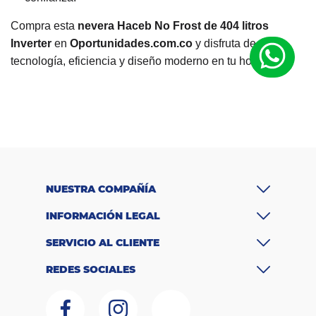
Compra esta
nevera Haceb No Frost de 404 litros
Inverter
en
Oportunidades.com.co
y disfruta de
tecnología, eficiencia y diseño moderno en tu hogar.
R
a
n
g
o
$2.000.000 -
d
e
$3.000.000
p
r
NUESTRA COMPAÑÍA
e
ci
INFORMACIÓN LEGAL
o
Ti
SERVICIO AL CLIENTE
p
o
REDES SOCIALES
d
e
re
No Frost
fr