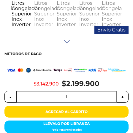
Colchones
Cocina
Tecnología
Envío Gratis
ElectroHogar
MÉTODOS DE PAGO
Sonido
Combos
$2.199.900
$3.142.900
Herramientas
-
+
Cuidado
Personal
AGREGAR AL CARRITO
Accesorios
LLÉVALO POR LIBRANZA
*Solo Para Pensionados