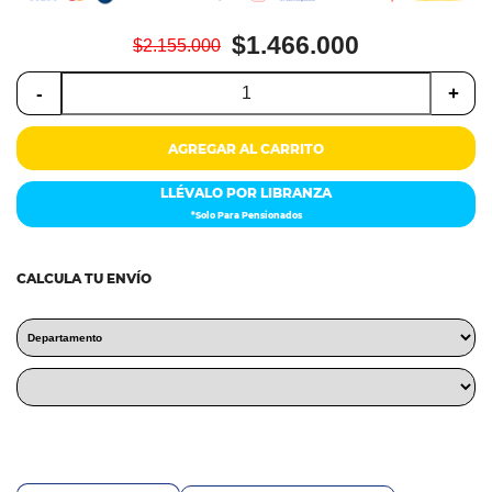
Colchones
$1.466.000
$2.155.000
Cocina
-
+
Tecnología
AGREGAR AL CARRITO
ElectroHogar
LLÉVALO POR LIBRANZA
Sonido
*Solo Para Pensionados
Combos
CALCULA TU ENVÍO
Herramientas
Cuidado
Personal
Accesorios