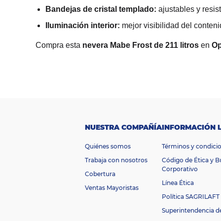
Bandejas de cristal templado:
ajustables y resis
Iluminación interior:
mejor visibilidad del conteni
Compra esta
nevera Mabe Frost de 211 litros
en
Op
R
a
n
g
o
$1.000.000 -
d
e
$2.000.000
p
NUESTRA COMPAÑÍA
INFORMACIÓN 
r
e
Quiénes somos
Términos y condici
ci
o
Trabaja con nosotros
Código de Ética y 
Ti
Corporativo
Cobertura
p
Línea Ética
o
Ventas Mayoristas
d
Política SAGRILAFT
e
Superintendencia d
re
Convencional