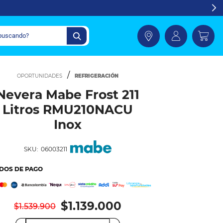
REFRIGERACIÓN
Nevera Mabe Frost 211
Litros RMU210NACU
Inox
SKU:
06003211
DOS DE PAGO
$1.139.000
$1.539.900