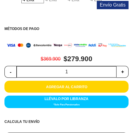
Colchones
Envío Gratis
Cocina
MÉTODOS DE PAGO
Tecnología
ElectroHogar
$279.900
Sonido
$369.900
-
+
Combos
Herramientas
AGREGAR AL CARRITO
LLÉVALO POR LIBRANZA
Cuidado
Personal
*Solo Para Pensionados
Accesorios
CALCULA TU ENVÍO