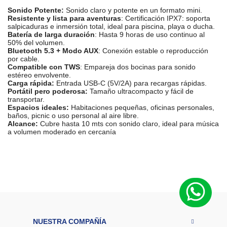
Sonido Potente:
Sonido claro y potente en un formato mini.
Resistente y lista para aventuras
: Certificación IPX7: soporta
salpicaduras e inmersión total, ideal para piscina, playa o ducha.
Batería de larga duración
: Hasta 9 horas de uso continuo al
50% del volumen.
Bluetooth 5.3 + Modo AUX
: Conexión estable o reproducción
por cable.
Compatible con TWS
: Empareja dos bocinas para sonido
estéreo envolvente.
Carga rápida:
Entrada USB-C (5V/2A) para recargas rápidas.
Portátil pero poderosa:
Tamaño ultracompacto y fácil de
transportar.
Espacios ideales:
Habitaciones pequeñas, oficinas personales,
baños, picnic o uso personal al aire libre.
Alcance:
Cubre hasta 10 mts con sonido claro, ideal para música
a volumen moderado en cercanía
M
a
r
Cubitt
c
a
P
ot
e
16 W/4 ohm
n
NUESTRA COMPAÑÍA