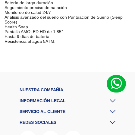
Batería de larga duración
Seguimiento preciso de natación
Monitoreo de salud 24/7
Análisis avanzado del sueño con Puntuación de Sueño (Sleep
Score)
Health Snap
Pantalla AMOLED HD de 1.85”
Hasta 9 días de batería
Resistencia al agua 5ATM.
D
u
r
a
Hasta 10 días
ci
ó
n
de uso típico
d
e
NUESTRA COMPAÑÍA
(varía según
la
b
INFORMACIÓN LEGAL
a
el uso).
t
SERVICIO AL CLIENTE
e
rí
REDES SOCIALES
a
E