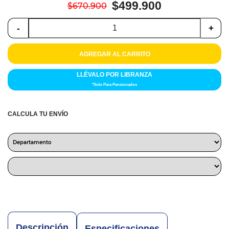
Colchones
$499.900
$670.900
Cocina
-
+
Tecnología
AGREGAR AL CARRITO
ElectroHogar
LLÉVALO POR LIBRANZA
*Solo Para Pensionados
Sonido
CALCULA TU ENVÍO
Combos
Herramientas
Cuidado
Personal
Accesorios
Descripción
Especificaciones