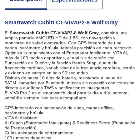
Smartwatch Cubitt CT-VIVAP2-8 Wolf Gray
El
Smartwatch Cubitt CT-VIVAP2-8 Wolf Gray
, combina una
amplia pantalla AMOLED HD de 1.85” con navegación y
monitoreo de salud avanzados. Con GPS integrado de una
banda, barómetro y brújula, tendrás precisión en cada recorrido.
Optimiza tu rendimiento con el Entrenador Inteligente, VITA AI,
más de 100 modos deportivos, el análisis de sueño con
Puntuación de Sueño y la función Health Snap, que mide
frecuencia cardíaca, variabilidad de la frecuencia cardíaca, estrés
y oxígeno en sangre en solo 90 segundos.
Disfruta de hasta 10 días de batería, resistencia al agua de
5ATM, llamadas por Bluetooth, música sin conexión con conexión
directa a audífonos TWS y notificaciones inteligentes.
El VIVA Pro 2 es el smartwatch ideal para tu día a día: potente,
versátil y siempre listo para acompañarte.
GPS integrado con navegación de rutas, mapas offline,
barómetro y brújula
VITA AI Assistant
AI Coach (Entrenador Inteligente) & Readiness Score (Puntuación
de Preparación)
Guías animadas de entrenamiento
100+ modos deportivos