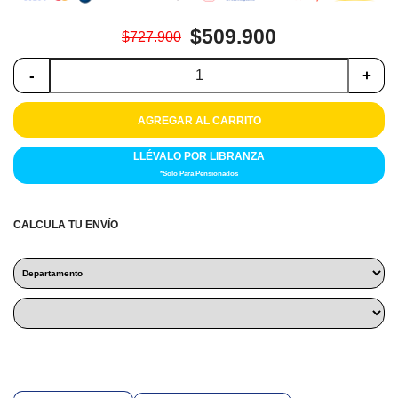
Colchones
$509.900
$727.900
Cocina
-
+
Tecnología
AGREGAR AL CARRITO
ElectroHogar
LLÉVALO POR LIBRANZA
Sonido
*Solo Para Pensionados
Combos
CALCULA TU ENVÍO
Herramientas
Cuidado
Personal
Accesorios