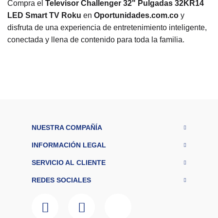
Compra el
Televisor Challenger 32" Pulgadas 32KR14
LED Smart TV Roku
en
Oportunidades.com.co
y
disfruta de una experiencia de entretenimiento inteligente,
conectada y llena de contenido para toda la familia.
M
a
r
Challenger
c
a
S
m
ar
Si
t
NUESTRA COMPAÑÍA
T
V
INFORMACIÓN LEGAL
R
a
SERVICIO AL CLIENTE
n
g
REDES SOCIALES
o
$500.000 -
d
e
$1.000.000
p