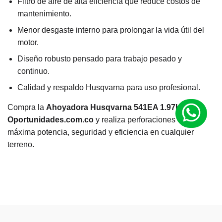
Filtro de aire de alta eficiencia que reduce costos de
mantenimiento.
Menor desgaste interno para prolongar la vida útil del
motor.
Diseño robusto pensado para trabajo pesado y
continuo.
Calidad y respaldo Husqvarna para uso profesional.
Compra la
Ahoyadora Husqvarna 541EA 1.97HP
en
Oportunidades.com.co
y realiza perforaciones con
máxima potencia, seguridad y eficiencia en cualquier
terreno.
M
a
r
Husqvarna
c
a
R
a