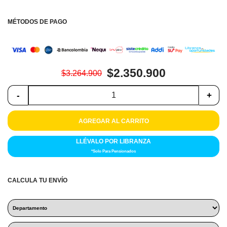
Colchones
MÉTODOS DE PAGO
Cocina
Tecnología
$2.350.900
$3.264.900
ElectroHogar
-
+
Sonido
AGREGAR AL CARRITO
Combos
LLÉVALO POR LIBRANZA
Herramientas
*Solo Para Pensionados
Cuidado
Personal
CALCULA TU ENVÍO
Accesorios