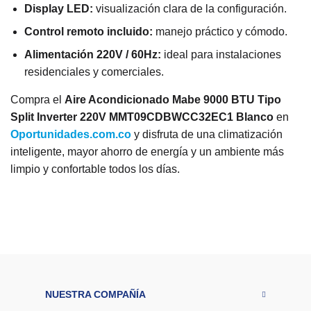
Display LED:
visualización clara de la configuración.
Control remoto incluido:
manejo práctico y cómodo.
Alimentación 220V / 60Hz:
ideal para instalaciones
residenciales y comerciales.
Compra el
Aire Acondicionado Mabe 9000 BTU Tipo
Split Inverter 220V MMT09CDBWCC32EC1 Blanco
en
Oportunidades.com.co
y disfruta de una climatización
inteligente, mayor ahorro de energía y un ambiente más
limpio y confortable todos los días.
R
a
n
g
o
d
$500.000 - $1.000.000
e
p
r
NUESTRA COMPAÑÍA
e