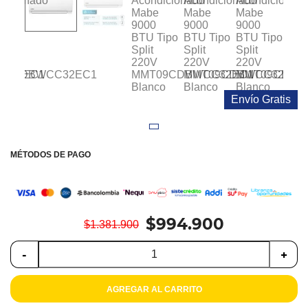
Colchones
Cocina
Tecnología
Envío Gratis
ElectroHogar
Sonido
MÉTODOS DE PAGO
Combos
Herramientas
$994.900
$1.381.900
Cuidado
Personal
-
+
Accesorios
AGREGAR AL CARRITO