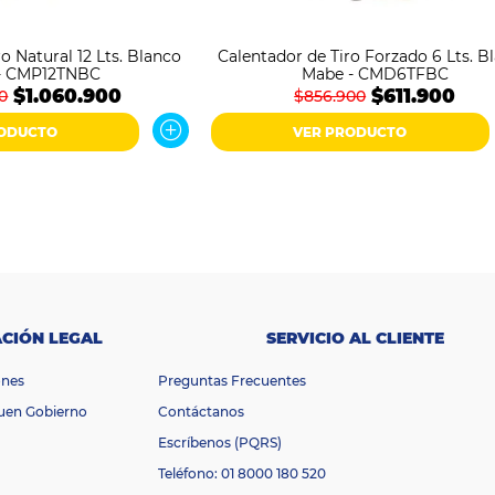
o Natural 12 Lts. Blanco
Calentador de Tiro Forzado 6 Lts. B
- CMP12TNBC
Mabe - CMD6TFBC
$1.060.900
$611.900
00
$856.900
RODUCTO
VER PRODUCTO
CIÓN LEGAL
SERVICIO AL CLIENTE
ones
Preguntas Frecuentes
Buen Gobierno
Contáctanos
Escríbenos (PQRS)
Teléfono: 01 8000 180 520