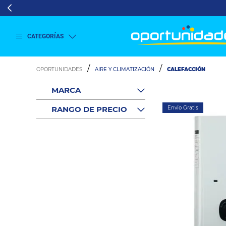
CATEGORÍAS
Ver
más
AIRE Y CLIMATIZACIÓN
CALEFACCIÓN
Lavado
y
MARCA
Secado
Refrigeración
RANGO DE PRECIO
Envío Gratis
Refrigeración
Comercial
Televisión
Aire y
Climatización
Colchones
Cocina
Tecnología
ElectroHogar