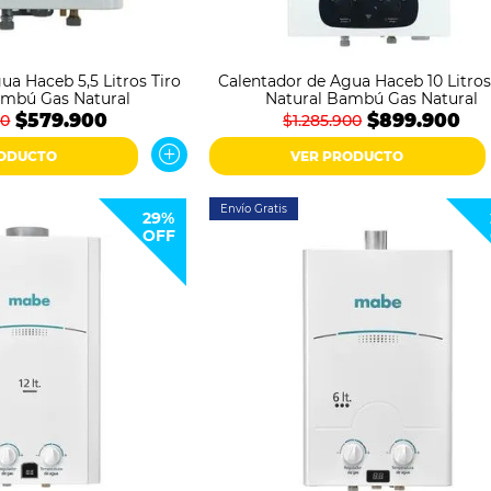
ua Haceb 5,5 Litros Tiro
Calentador de Agua Haceb 10 Litros
ambú Gas Natural
Natural Bambú Gas Natural
$579.900
$899.900
00
$1.285.900
RODUCTO
VER PRODUCTO
Envío Gratis
29%
OFF