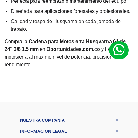
Perfecta para reemplazo o mantenimiento del equipo.
Diseñada para aplicaciones forestales y profesionales.
Calidad y respaldo Husqvarna en cada jornada de
trabajo.
Compra la
Cadena para Motosierra Husqvarna 61 de
24" 3/8 1.5 mm
en
Oportunidades.com.co
y lleva tu
motosierra al máximo nivel de potencia, precisión y
rendimiento.
M
a
r
Husqvarna
c
a
R
a
n
g
NUESTRA COMPAÑÍA
$100.000 -
o
d
INFORMACIÓN LEGAL
e