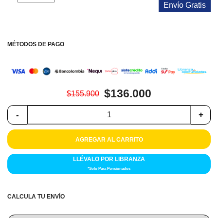
Colchones
Envío Gratis
Cocina
MÉTODOS DE PAGO
Tecnología
ElectroHogar
$136.000
$155.900
Sonido
-
+
Combos
AGREGAR AL CARRITO
Herramientas
LLÉVALO POR LIBRANZA
Cuidado
*Solo Para Pensionados
Personal
Accesorios
CALCULA TU ENVÍO