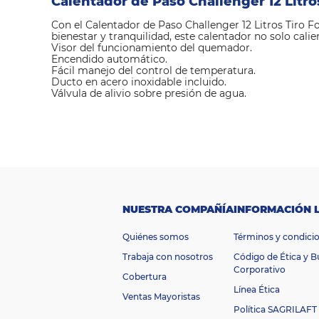
Calentador de Paso Challenger 12 Litr
Con el Calentador de Paso Challenger 12 Litros Tiro
bienestar y tranquilidad, este calentador no solo calie
Visor del funcionamiento del quemador.
Encendido automático.
Fácil manejo del control de temperatura.
Ducto en acero inoxidable incluido.
Válvula de alivio sobre presión de agua.
M
a
Challenger
rc
a
Cl
as
ifi
ca
NUESTRA COMPAÑÍA
INFORMACIÓN 
ci
ó
Quiénes somos
Términos y condici
n
B
e
Trabaja con nosotros
Código de Ética y 
n
Corporativo
Cobertura
er
Línea Ética
g
Ventas Mayoristas
ét
Política SAGRILAFT