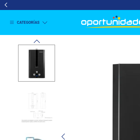
CATEGORÍAS
Ver
más
Lavado
y
Secado
Refrigeración
Refrigeración
Comercial
Televisión
Aire y
Climatización
Colchones
Cocina
Tecnología
ElectroHogar