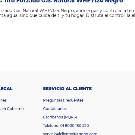
os Tiro Forzado Gas Natural WHF7124 Negro
 Forzado Gas Natural WHF7124 Negro, ahorra gas y controla la t
nta agua, sino que cuida de ti y tu hogar. Disfruta el control, la 
LEGAL
SERVICIO AL CLIENTE
ones
Preguntas Frecuentes
Buen Gobierno
Contáctanos
Escríbenos (PQRS)
Teléfono: 01 8000 180 520
servicioalcliente@lagobo.com