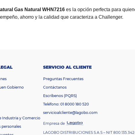
 Natural Gas Natural WHN7216
es la opción perfecta para quie
mpeño, ahorro y la calidad que caracteriza a Challenger.
LEGAL
SERVICIO AL CLIENTE
ones
Preguntas Frecuentes
Buen Gobierno
Contáctanos
Escríbenos (PQRS)
Teléfono: 01 8000 180 520
servicioalcliente@lagobo.com
e Industria y Comercio
Empresa de
s personales
LAGOBO DISTRIBUCIONES S.A.S – NIT 800.135.342
cuentos