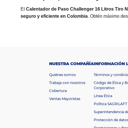
El
Calentador de Paso Challenger 16 Litros Tiro
seguro y eficiente en Colombia
. Obtén máximo dese
M
a
Challenger
rc
a
Cl
as
ifi
ca
NUESTRA COMPAÑÍA
INFORMACIÓN 
ci
ó
Quiénes somos
Términos y condici
n
A
e
Trabaja con nosotros
Código de Ética y 
n
Corporativo
Cobertura
er
Línea Ética
g
Ventas Mayoristas
ét
Política SAGRILAFT
ic
Superintendencia d
a
D
Protección de dato
i
Promociones y des