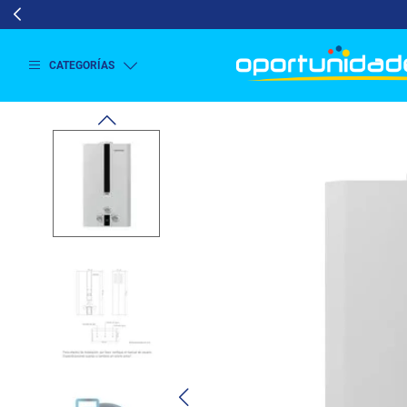
CATEGORÍAS
Ver
más
Lavado
y
Secado
Refrigeración
Refrigeración
Comercial
Televisión
Aire y
Climatización
Colchones
Cocina
Tecnología
ElectroHogar