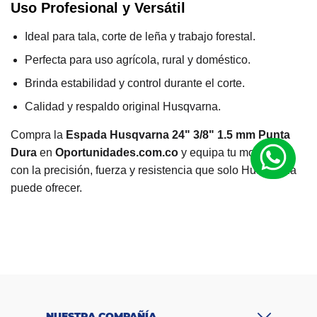
Uso Profesional y Versátil
Ideal para tala, corte de leña y trabajo forestal.
Perfecta para uso agrícola, rural y doméstico.
Brinda estabilidad y control durante el corte.
Calidad y respaldo original Husqvarna.
Compra la
Espada Husqvarna 24" 3/8" 1.5 mm Punta
Dura
en
Oportunidades.com.co
y equipa tu motosierra
con la precisión, fuerza y resistencia que solo Husqvarna
puede ofrecer.
M
a
Husqvarna
rc
a
R
a
n
g
$100.000 -
o
NUESTRA COMPAÑÍA