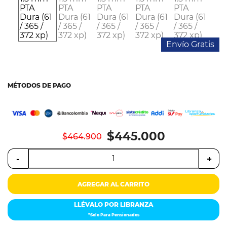
Colchones
Cocina
Envío Gratis
Tecnología
ElectroHogar
MÉTODOS DE PAGO
Sonido
Combos
$445.000
$464.900
Herramientas
-
+
Cuidado
Personal
AGREGAR AL CARRITO
Accesorios
LLÉVALO POR LIBRANZA
*Solo Para Pensionados