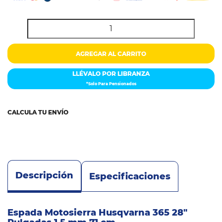
Colchones
Cocina
Tecnología
AGREGAR AL CARRITO
ElectroHogar
LLÉVALO POR LIBRANZA
*Solo Para Pensionados
Sonido
CALCULA TU ENVÍO
Combos
Herramientas
Cuidado
Personal
Descripción
Especificaciones
Accesorios
Espada Motosierra Husqvarna 365 28"