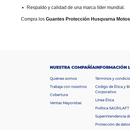
Respaldo y calidad de una marca líder mundial.
Compra los
Guantes Protección Husqvarna Motosie
R
a
n
g
o
$100.000 -
d
e
$500.000
p
NUESTRA COMPAÑÍA
INFORMACIÓN 
r
e
Quiénes somos
Términos y condici
ci
o
Trabaja con nosotros
Código de Ética y 
M
Corporativo
Cobertura
ar
Husqvarna
Línea Ética
ca
Ventas Mayoristas
D
Política SAGRILAFT
i
Superintendencia d
m
e
Protección de dato
n