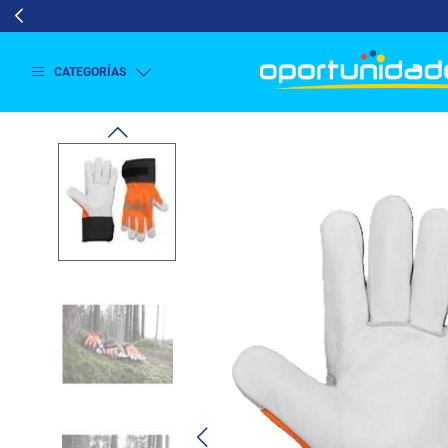
CATEGORÍAS
Ver
más
Lavado
y
Secado
Refrigeración
Refrigeración
Comercial
Televisión
Aire y
Climatización
Colchones
Cocina
Tecnología
ElectroHogar