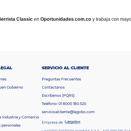
rrista Classic
en
Oportunidades.com.co
y trabaja con mayo
LEGAL
SERVICIO AL CLIENTE
ones
Preguntas Frecuentes
Buen Gobierno
Contáctanos
Escríbenos (PQRS)
Teléfono: 01 8000 180 520
servicioalcliente@lagobo.com
e Industria y Comercio
Empresa de
s personales