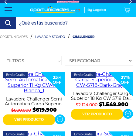
lavado-
Refrigeración
refrigeracion-
Televisión
Aire y
Colchones
Cocina
Tecnología
ElectroHogar
Sonido
Combos/a>
Herramientas/a>
Cuidado
Accesorios/a>
LAVADO Y SECADO
CHALLENGER
y-
comercial
Climatización
Personal/a>
Mi
Lavado
secado
Tiendas
Ver
y
cuenta
más
Secado
FILTROS
Refrigeración
Envío Gratis
Envío Gratis
25%
27%
OFF
OFF
Refrigeración
Comercial
Lavadora Challenger Carga
Superior 18 Kg CW 5718 Dark
Lavadora Challenger Semi
Televisión
Gray
Automática Carga Superior
$1.549.900
$2.124.000
11 Kg CW4711 Blanca
$619.900
$830.000
VER PRODUCTO
Aire y
VER PRODUCTO
Climatización
Envío Gratis
Envío Gratis