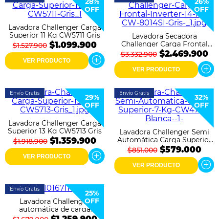
Colchones
28%
26%
OFF
OFF
Cocina
Lavadora Challenger Carga
Superior 11 Kg CW5711 Gris
Lavadora Secadora
Challenger Carga Frontal
$1.099.900
$1.527.900
Tecnología
Inverter 14 Kg CW 8014SI
$2.469.900
$3.332.900
Gris
VER PRODUCTO
ElectroHogar
VER PRODUCTO
Sonido
Envío Gratis
Envío Gratis
29%
32%
OFF
OFF
Combos
Lavadora Challenger Carga
Superior 13 Kg CW5713 Gris
Lavadora Challenger Semi
Herramientas
Automática Carga Superior
$1.359.900
$1.918.900
7 Kg CW4707 Blanca
$579.000
$851.000
VER PRODUCTO
Cuidado
VER PRODUCTO
Personal
Envío Gratis
Accesorios
25%
OFF
Lavadora Challenger
automática de carga
superior de 11 Kg (24 Lb) -