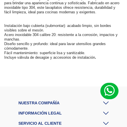
para brindar una apariencia continua y sofisticada. Fabricado en acero
inoxidable tipo 304, este lavaplatos ofrece resistencia, durabilidad y
fácil limpieza, ideal para cocinas modernas y exigentes.
Instalación bajo cubierta (submontar): acabado limpio, sin bordes
visibles sobre el mesón.
Acero inoxidable 304 calibre 20: resistente a la corrosión, impactos y
manchas.
Diseño sencillo y profundo: ideal para lavar utensilios grandes
cómodamente.
Fácil mantenimiento: superficie lisa y sanitizable.
Incluye válvula de desagüe y accesorios de instalación
.
M
a
r
Challenger
c
a
E
A
7705191040691
N
G
NUESTRA COMPAÑÍA
a
r
INFORMACIÓN LEGAL
a
12 Meses
n
SERVICIO AL CLIENTE