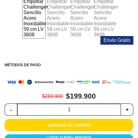
Colchones
Cocina
Tecnología
Envío Gratis
ElectroHogar
Sonido
MÉTODOS DE PAGO
Combos
Herramientas
$199.900
$283.900
Cuidado
Personal
-
+
Accesorios
AGREGAR AL CARRITO
LLÉVALO POR LIBRANZA