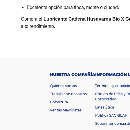
Excelente opción para finca, monte o ciudad.
Compra el
Lubricante Cadena Husqvarna Bio X Gu
alto rendimiento.
R
a
n
g
o
$100.000 -
d
e
$500.000
p
NUESTRA COMPAÑÍA
INFORMACIÓN 
r
e
Quiénes somos
Términos y condici
ci
o
Trabaja con nosotros
Código de Ética y 
M
Corporativo
Cobertura
ar
Husqvarna
Línea Ética
ca
Ventas Mayoristas
D
Política SAGRILAFT
i
Superintendencia d
m