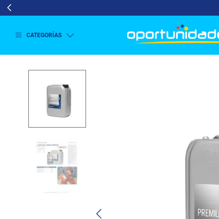
CATEGORÍAS
Ver
más
Lavado
y
Secado
Refrigeración
Refrigeración
Comercial
Televisión
Aire y
Climatización
Colchones
Cocina
Tecnología
ElectroHogar