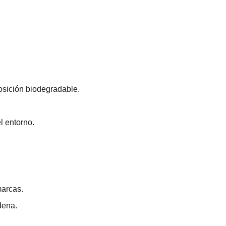
sición biodegradable.
l entorno.
marcas.
dena.