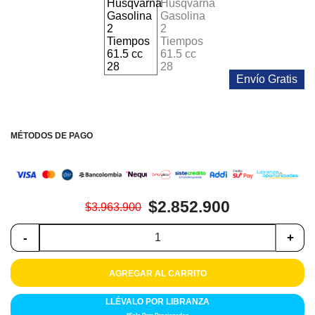
Colchones
Cocina
Tecnología
Envío Gratis
ElectroHogar
MÉTODOS DE PAGO
Sonido
Combos
$2.852.900
Herramientas
$3.963.900
-
+
Cuidado
Personal
AGREGAR AL CARRITO
Accesorios
LLÉVALO POR LIBRANZA