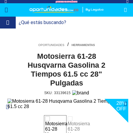
lavado-
Refrigeración
refrigeracion-
Televisión
Aire y
Colchones
Cocina
Tecnología
ElectroHogar
Sonido
Combos/a>
Herramientas/a>
Cuidado
Accesorios/a>
y-
comercial
Climatización
Personal/a>
Mi
Lavado
secado
HERRAMIENTAS
Tiendas
Ver
y
uenta
más
Secado
Motosierra 61-28
Husqvarna Gasolina 2
Refrigeración
Tiempos 61.5 cc 28"
Pulgadas
Refrigeración
Comercial
SKU:
33139615
Televisión
28%
OFF
Aire y
Climatización