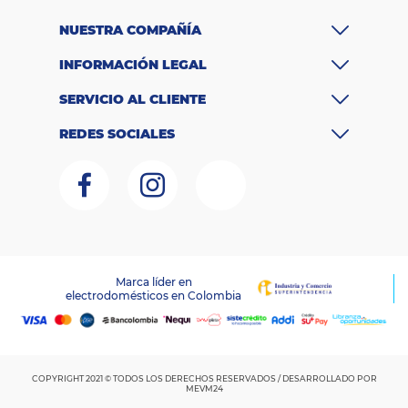
g
$4.000.000 -
o
NUESTRA COMPAÑÍA
d
$5.000.000
e
INFORMACIÓN LEGAL
pr
ec
SERVICIO AL CLIENTE
io
D
REDES SOCIALES
i
m
e
n
si
o
n
e
s
30 cm x 20 cm
Marca líder en
d
electrodomésticos en Colombia
LAGOBO DISTRIBUCIONES S.A.S – NIT 800.135.342-6
e
RNT:259151
x 20 cm
e
m
p
a
COPYRIGHT 2021 © TODOS LOS DERECHOS RESERVADOS / DESARROLLADO POR
q
MEVM24
u