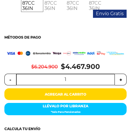
Colchones
Envío Gratis
Cocina
Tecnología
MÉTODOS DE PAGO
ElectroHogar
Sonido
$4.467.900
$6.204.900
Combos
-
+
Herramientas
AGREGAR AL CARRITO
Cuidado
Personal
LLÉVALO POR LIBRANZA
*Solo Para Pensionados
Accesorios
CALCULA TU ENVÍO