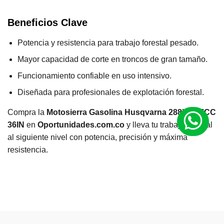
Beneficios Clave
Potencia y resistencia para trabajo forestal pesado.
Mayor capacidad de corte en troncos de gran tamaño.
Funcionamiento confiable en uso intensivo.
Diseñada para profesionales de explotación forestal.
Compra la
Motosierra Gasolina Husqvarna 288XP 87CC
36IN
en
Oportunidades.com.co
y lleva tu trabajo forestal
al siguiente nivel con potencia, precisión y máxima
resistencia.
M
a
Husqvarna
rc
a
R
a
n