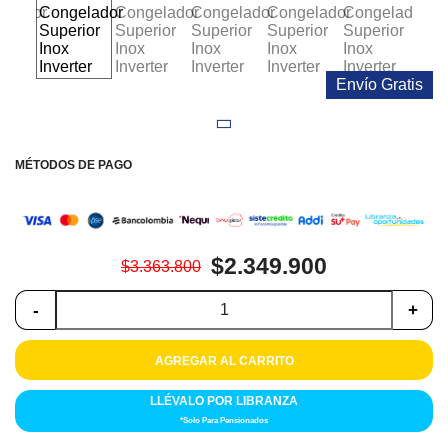
Colchones
Cocina
Envío Gratis
Tecnología
ElectroHogar
MÉTODOS DE PAGO
Sonido
Combos
$2.349.900
$3.363.800
Herramientas
-
+
Cuidado
Personal
AGREGAR AL CARRITO
Accesorios
LLÉVALO POR LIBRANZA
*Solo Para Pensionados