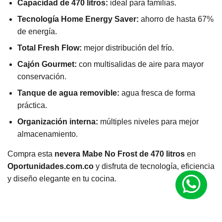
Capacidad de 470 litros:
ideal para familias.
Tecnología Home Energy Saver:
ahorro de hasta 67%
de energía.
Total Fresh Flow:
mejor distribución del frío.
Cajón Gourmet:
con multisalidas de aire para mayor
conservación.
Tanque de agua removible:
agua fresca de forma
práctica.
Organización interna:
múltiples niveles para mejor
almacenamiento.
Compra esta
nevera Mabe No Frost de 470 litros
en
Oportunidades.com.co
y disfruta de tecnología, eficiencia
y diseño elegante en tu cocina.
M
a
r
Mabe