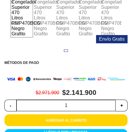
Colchones
Cocina
Tecnología
Envío Gratis
ElectroHogar
Sonido
MÉTODOS DE PAGO
Combos
Herramientas
$2.141.900
$2.971.900
Cuidado
Personal
-
+
Accesorios
AGREGAR AL CARRITO