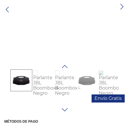
Colchones
Cocina
Tecnología
ElectroHogar
Sonido
Combos
Herramientas
Cuidado
Envío Gratis
Personal
Accesorios
MÉTODOS DE PAGO