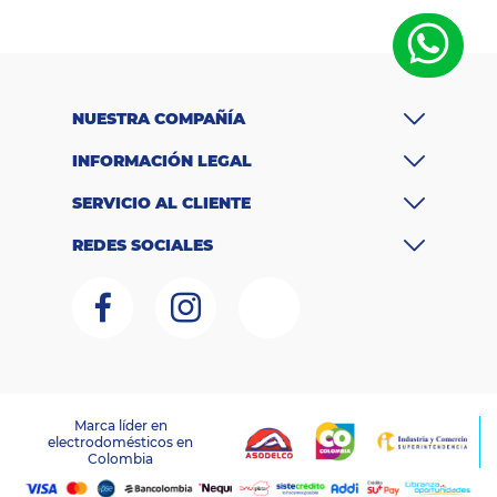
c
a
P
ot
e
200 Watts
n
NUESTRA COMPAÑÍA
ci
a
INFORMACIÓN LEGAL
C
o
SERVICIO AL CLIENTE
n
e
REDES SOCIALES
c
ti
Bluetooth
v
i
d
a
d
D
i
Marca líder en
m
electrodomésticos en
LAGOBO DISTRIBUCIONES S.A.S – NIT 800.135.342-6
e
Colombia
RNT:259151
n
si