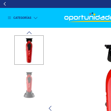
CATEGORÍAS
Ver
más
Lavado
y
Secado
Refrigeración
Refrigeración
Comercial
Televisión
Aire y
Climatización
Colchones
Cocina
Tecnología
ElectroHogar