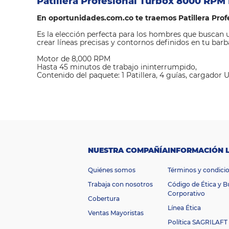
Patillera Profesional Turbox 8000 RP
En oportunidades.com.co te traemos Patillera Pr
Es la elección perfecta para los hombres que buscan 
crear líneas precisas y contornos definidos en tu barb
Motor de 8,000 RPM
Hasta 45 minutos de trabajo ininterrumpido,
Contenido del paquete: 1 Patillera, 4 guías, cargador 
M
a
Turbox
rc
a
Ti
p
o
d
NUESTRA COMPAÑÍA
INFORMACIÓN 
Patillera
e
pr
Quiénes somos
Términos y condici
o
Profesional
d
Trabaja con nosotros
Código de Ética y 
u
Corporativo
Cobertura
ct
Línea Ética
o
Ventas Mayoristas
D
Política SAGRILAFT