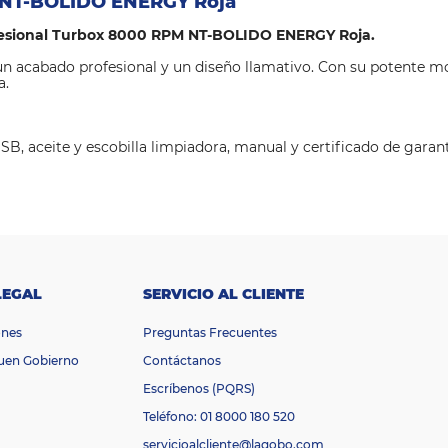
M NT-BOLIDO ENERGY Roja
ofesional Turbox 8000 RPM NT-BOLIDO ENERGY Roja.
un acabado profesional y un diseño llamativo. Con su potente mo
a.
USB, aceite y escobilla limpiadora, manual y certificado de garant
LEGAL
SERVICIO AL CLIENTE
ones
Preguntas Frecuentes
Buen Gobierno
Contáctanos
Escríbenos (PQRS)
Teléfono: 01 8000 180 520
servicioalcliente@lagobo.com