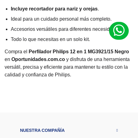
Incluye recortador para nariz y orejas
.
Ideal para un cuidado personal más completo.
Accesorios versátiles para diferentes necesidades.
Todo lo que necesitas en un solo kit.
Compra el
Perfilador Philips 12 en 1 MG3921/15 Negro
en
Oportunidades.com.co
y disfruta de una herramienta
versátil, precisa y eficiente para mantener tu estilo con la
calidad y confianza de Philips.
M
a
r
Philips
c
a
Ti
p
o
d
NUESTRA COMPAÑÍA
e