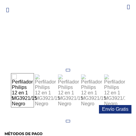
Colchones
Cocina
Tecnología
ElectroHogar
Sonido
Combos
Herramientas
Cuidado
Personal
Envío Gratis
Accesorios
MÉTODOS DE PAGO