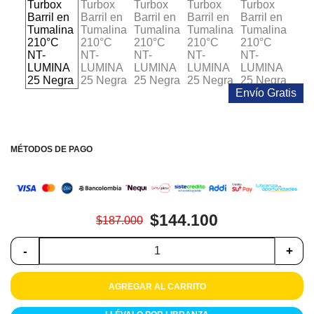
Colchones
Cocina
Tecnología
Envío Gratis
ElectroHogar
Sonido
MÉTODOS DE PAGO
Combos
Herramientas
$144.100
$187.000
Cuidado
Personal
-
+
Accesorios
AGREGAR AL CARRITO