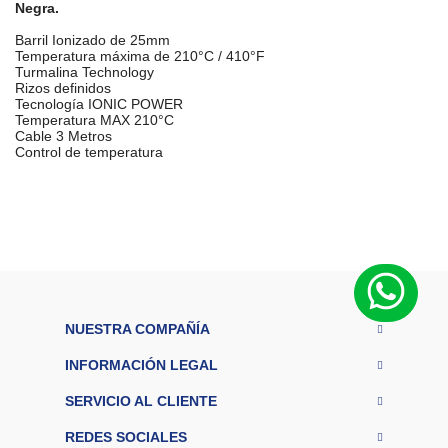
Negra.
Barril Ionizado de 25mm
Temperatura máxima de 210°C / 410°F
Turmalina Technology
Rizos definidos
Tecnología IONIC POWER
Temperatura MAX 210°C
Cable 3 Metros
Control de temperatura
M
a
r
Turbox
c
a
Ti
p
o
d
NUESTRA COMPAÑÍA
Pinza Rizadora
e
pr
INFORMACIÓN LEGAL
o
Profesional
d
SERVICIO AL CLIENTE
u
ct
REDES SOCIALES