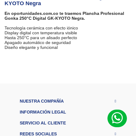
KYOTO Negra
En oportunidades.com.co te traemos Plancha Profesional
Gonka 250°C Digital GK-KYOTO Negra.
Tecnología cerámica con efecto iónico
Display digital con temperatura visible
Hasta 250°C para un alisado perfecto
Apagado automático de seguridad
Diseño elegante y funcional
M
a
r
Gonka
c
a
Ti
p
o
d
NUESTRA COMPAÑÍA
Plancha
e
pr
INFORMACIÓN LEGAL
o
Profesional
d
SERVICIO AL CLIENTE
u
ct
REDES SOCIALES