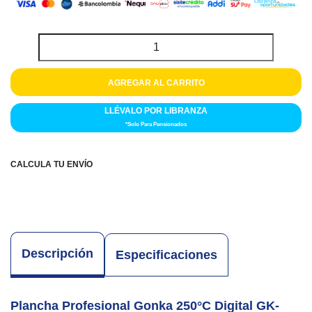
Colchones
Cocina
Tecnología
AGREGAR AL CARRITO
ElectroHogar
LLÉVALO POR LIBRANZA
*Solo Para Pensionados
Sonido
CALCULA TU ENVÍO
Combos
Herramientas
Cuidado
Descripción
Personal
Especificaciones
Accesorios
Plancha Profesional Gonka 250°C Digital GK-