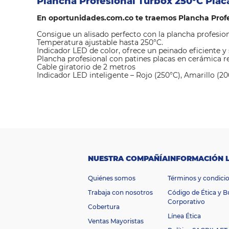
Plancha Profesional Turbox 250°C Pla
En oportunidades.com.co te traemos Plancha Prof
Consigue un alisado perfecto con la plancha profesion
Temperatura ajustable hasta 250°C.
Indicador LED de color, ofrece un peinado eficiente y
Plancha profesional con patines placas en cerámica r
Cable giratorio de 2 metros
Indicador LED inteligente – Rojo (250°C), Amarillo (20
Ti
p
o
d
e
Plancha
p
r
Profesional
o
NUESTRA COMPAÑÍA
INFORMACIÓN 
d
u
Quiénes somos
Términos y condici
ct
o
Trabaja con nosotros
Código de Ética y 
M
Corporativo
Cobertura
ar
Turbox
Línea Ética
ca
Ventas Mayoristas