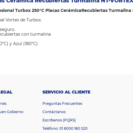
cas Cerámica Recubiertas Turmalina NT-VORTE
esional Turbox 250°C Placas CerámicaRecubiertas Turmalin
al Vortex de Turbox.
 seguro.
ecubiertas con turmalina
0°C) y Azul (180°C)
LEGAL
SERVICIO AL CLIENTE
ones
Preguntas Frecuentes
Buen Gobierno
Contáctanos
Escríbenos (PQRS)
Teléfono: 01 8000 180 520