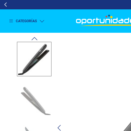
CATEGORÍAS
Ver
más
Lavado
y
Secado
Refrigeración
Refrigeración
Comercial
Televisión
Aire y
Climatización
Colchones
Cocina
Tecnología
ElectroHogar