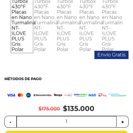
Colchones
Cocina
Tecnología
ElectroHogar
Envío Gratis
Sonido
Combos
MÉTODOS DE PAGO
Herramientas
Cuidado
Personal
$135.000
$175.000
Accesorios
-
+