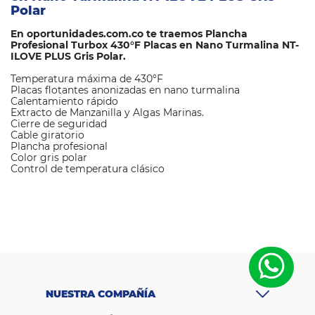
Polar
En oportunidades.com.co te traemos Plancha
Profesional Turbox 430°F Placas en Nano Turmalina NT-
ILOVE PLUS Gris Polar.
Temperatura máxima de 430ºF
Placas flotantes anonizadas en nano turmalina
Calentamiento rápido
Extracto de Manzanilla y Algas Marinas.
Cierre de seguridad
Cable giratorio
Plancha profesional
Color gris polar
Control de temperatura clásico
M
a
Turbox
rc
a
Ti
p
o
d
Plancha
e
NUESTRA COMPAÑÍA
pr