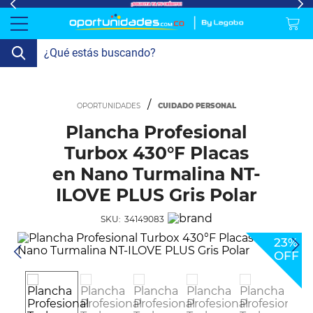
lavado-
Refrigeración
refrigeracion-
Televisión
Aire y
Colchones
Cocina
Tecnología
ElectroHogar
Sonido
Combos/a>
Herramientas/a>
Cuidado
Accesorios/a>
y-
comercial
Climatización
Personal/a>
Mi
Lavado
secado
CUIDADO PERSONAL
Tiendas
Ver
y
cuenta
más
Secado
Plancha Profesional
Turbox 430°F Placas
Refrigeración
en Nano Turmalina NT-
ILOVE PLUS Gris Polar
Refrigeración
Comercial
SKU:
34149083
Televisión
23%
OFF
Aire y
Climatización