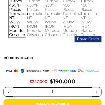
Colchones
Cocina
Tecnología
ElectroHogar
Envío Gratis
Sonido
Combos
MÉTODOS DE PAGO
Herramientas
Cuidado
$190.000
Personal
$247.000
-
+
Accesorios
AGREGAR AL CARRITO