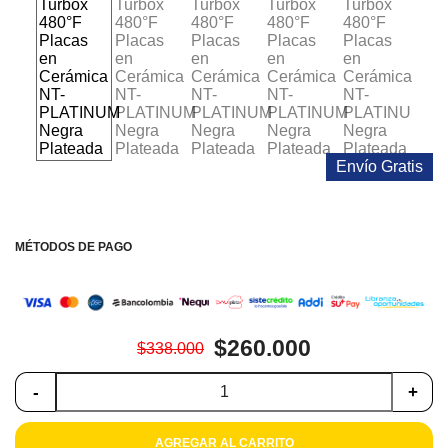
Colchones
Cocina
Tecnología
ElectroHogar
Envío Gratis
Sonido
Combos
MÉTODOS DE PAGO
Herramientas
Cuidado
$260.000
$338.000
Personal
-
+
Accesorios
AGREGAR AL CARRITO