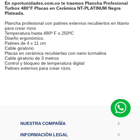
En oportunidades.com.co te traemos Plancha Profesional
Turbox 480°F Placas en Cerámica NT-PLATINUM Negra
Plateada.
Plancha profesional con patines externos recubiertos en titanio
para crear rizos
Temperatura hasta 480º F o 250ºC
Diseño ergonómico.
Patines de 4 x 11 cm
Cable giratorio.
Placas en cerámica recubiertas con nano turmalina
Cable giratorio de 3 metros
Control y bloqueo de temperatura digital
Patines externos para crear rizos.
T
i
p
o
d
e
Plancha
p
r
Profesional
o
NUESTRA COMPAÑÍA
d
u
INFORMACIÓN LEGAL