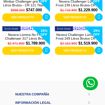
OFF
OFF
Minibar Challenger gris de 121
Nevera Challenger Lúmina
Litros Brutos - CR 121 Titanium
Frost 239 Litros Brutos CR 239
$747.000
$1.229.900
$998.000
$1.715.900
VER PRODUCTO
VER PRODUCTO
Envío Gratis
Envío Gratis
28%
29%
OFF
OFF
Nevera Lúmina No Frost
Nevera Challenger Lúmina No
Challenger 317 Litros Brutos
Frost 249 Litros Brutos CR 249
panel digital CR 317
$1.789.900
$1.519.900
$2.471.900
$2.152.900
VER PRODUCTO
VER PRODUCTO
NUESTRA COMPAÑÍA
INFORMACIÓN LEGAL