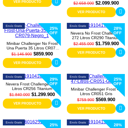
CR370 Gris
VER PRODUCTO
$2.099.900
$2.658.000
VER PRODUCTO
Envío Gratis
Envío Gratis
25%
28%
OFF
OFF
Nevera No Frost Challenger
272 Litros CR290 Titanium
$1.759.900
Minibar Challenger No Frost
$2.455.000
Una Puerta 35 Litros CR079
Negro
VER PRODUCTO
$859.900
$1.146.900
VER PRODUCTO
Envío Gratis
Envío Gratis
29%
25%
OFF
OFF
Nevera Frost Challenger 250
Litros CR256 Titanium
Minibar Challenger Frost 47
Litros CR051 Gris
$1.299.900
$1.840.000
$569.900
$759.900
VER PRODUCTO
VER PRODUCTO
Envío Gratis
Envío Gratis
25%
28%