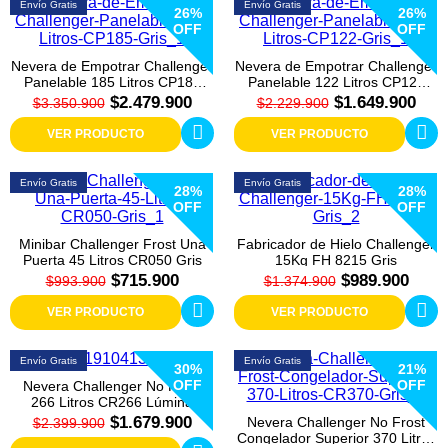
Envío Gratis
Envío Gratis
Colchones
26%
26%
OFF
OFF
Cocina
Nevera de Empotrar Challenger
Nevera de Empotrar Challenger
Panelable 185 Litros CP185
Panelable 122 Litros CP122
Gris
Gris
$2.479.900
$1.649.900
$3.350.900
$2.229.900
Tecnología
VER PRODUCTO
VER PRODUCTO
ElectroHogar
Envío Gratis
Envío Gratis
28%
28%
Sonido
OFF
OFF
Minibar Challenger Frost Una
Fabricador de Hielo Challenger
Combos
Puerta 45 Litros CR050 Gris
15Kg FH 8215 Gris
$715.900
$989.900
$993.900
$1.374.900
Herramientas
VER PRODUCTO
VER PRODUCTO
Cuidado
Envío Gratis
Envío Gratis
Personal
30%
21%
OFF
OFF
Nevera Challenger No Frost
266 Litros CR266 Lúmina
Accesorios
$1.679.900
Nevera Challenger No Frost
$2.399.900
Congelador Superior 370 Litros