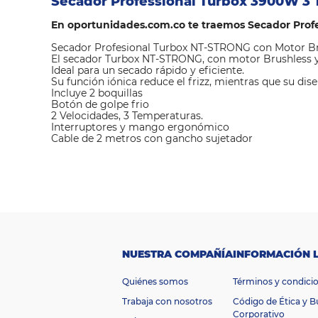
Secador Professional Turbox 3900W 3
En oportunidades.com.co te traemos Secador Prof
Secador Profesional Turbox NT-STRONG con Motor B
El secador Turbox NT-STRONG, con motor Brushless 
Ideal para un secado rápido y eficiente.
Su función iónica reduce el frizz, mientras que su di
Incluye 2 boquillas
Botón de golpe frio
2 Velocidades, 3 Temperaturas.
Interruptores y mango ergonómico
Cable de 2 metros con gancho sujetador
M
a
Turbox
rc
a
Ti
p
o
d
NUESTRA COMPAÑÍA
INFORMACIÓN 
Secador
e
pr
Quiénes somos
Términos y condici
o
Professional
d
Trabaja con nosotros
Código de Ética y 
u
Corporativo