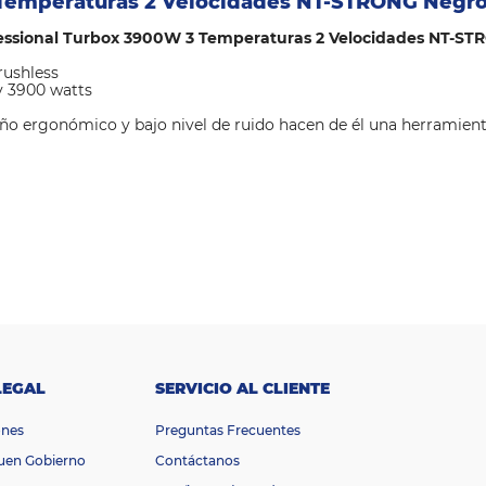
 Temperaturas 2 Velocidades NT-STRONG Negr
essional Turbox 3900W 3 Temperaturas 2 Velocidades NT-ST
rushless
y 3900 watts
seño ergonómico y bajo nivel de ruido hacen de él una herramient
LEGAL
SERVICIO AL CLIENTE
ones
Preguntas Frecuentes
Buen Gobierno
Contáctanos