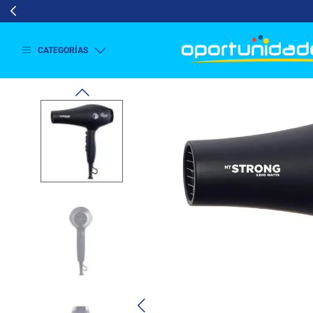
CATEGORÍAS
Ver
más
Lavado
y
Secado
Refrigeración
Refrigeración
Comercial
Televisión
Aire y
Climatización
Colchones
Cocina
Tecnología
ElectroHogar