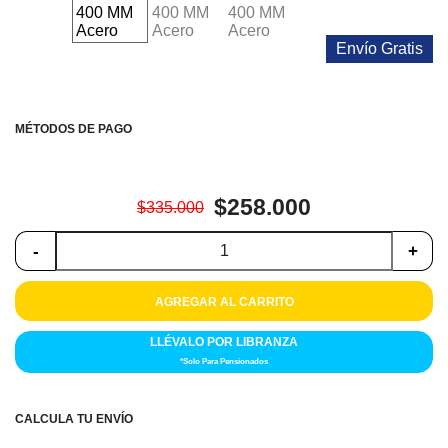
Colchones
Envío Gratis
Cocina
Tecnología
MÉTODOS DE PAGO
ElectroHogar
Sonido
$258.000
$335.000
Combos
-
+
Herramientas
AGREGAR AL CARRITO
Cuidado
LLÉVALO POR LIBRANZA
Personal
*Solo Para Pensionados
Accesorios
CALCULA TU ENVÍO