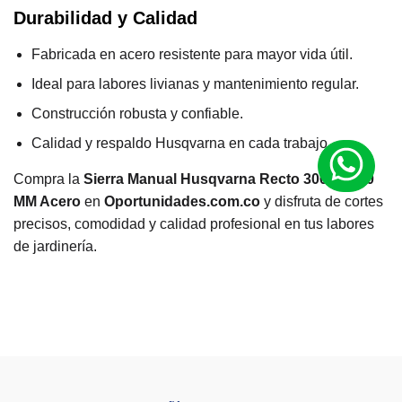
Durabilidad y Calidad
Fabricada en acero resistente para mayor vida útil.
Ideal para labores livianas y mantenimiento regular.
Construcción robusta y confiable.
Calidad y respaldo Husqvarna en cada trabajo.
Compra la
Sierra Manual Husqvarna Recto 300ST 400
MM Acero
en
Oportunidades.com.co
y disfruta de cortes
precisos, comodidad y calidad profesional en tus labores
de jardinería.
M
a
r
Husqvarna
c
a
R
a
n